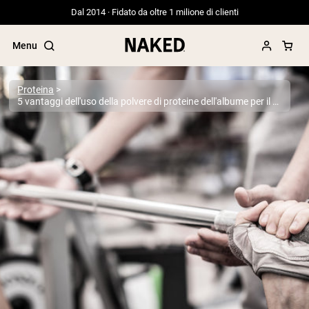
Dal 2014 · Fidato da oltre 1 milione di clienti
Menu
Proteina
5 vantaggi dell'uso della polvere di proteine dell'albume per il recupero
Termini di ricerca popolari
”Protein Powder“
”Overnight Oats“
”Vegan protein“
”Collagen“
”Micellar Casein“
PROTEIN POWDERS
Best Seller
Proteina di piselli
Proteine del Siero di Latte da
Allevamento al Pascolo