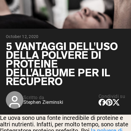
Peptidi di collagene
Whey al cioccolato da latte di mucche
alimentate a erba
Whey di erba alimentata alla vaniglia
Siero di latte da bovini alimentati a erba
Shop All Protein Powders
October 12, 2020
VEGAN PROTEIN
5 VANTAGGI DELL'USO
Best Seller
DELLA POLVERE DI
Proteina di piselli
PROTEINE
DELL'ALBUME PER IL
RECUPERO
Shop All Vegan Protein
Condividi su
Scritto da
Stephen Zieminski
Le uova sono una fonte incredibile di proteine e
altri nutrienti. Infatti, per molto tempo, sono state
l'integratore proteico preferito. Poi
la polvere di