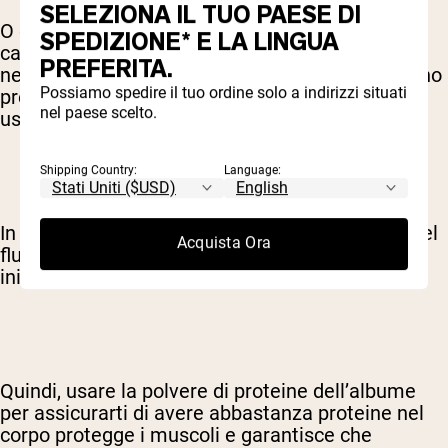
SELEZIONA IL TUO PAESE DI
O cosa succede se ti alleni senza abbastanza
SPEDIZIONE* E LA LINGUA
carburante nel corpo per fornire l’energia
PREFERITA.
necessaria? Quando carboidrati e grassi non sono
Possiamo spedire il tuo ordine solo a indirizzi situati
presenti in quantità sufficienti, il corpo inizia a
nel paese scelto.
usare le proteine come fonte di energia.
Shipping Country:
Language:
In genere, attinge prima alle proteine presenti nel
Acquista Ora
flusso sanguigno. Quando queste non bastano,
inizia a demolire le fibre muscolari.
Quindi, usare la polvere di proteine dell’albume
per assicurarti di avere abbastanza proteine nel
corpo protegge i muscoli e garantisce che