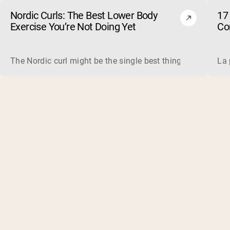
Nordic Curls: The Best Lower Body
17 
Exercise You’re Not Doing Yet
Cor
The Nordic curl might be the single best thing you can do f
La 