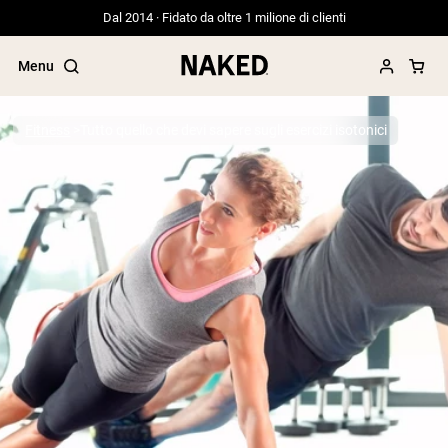
Dal 2014 · Fidato da oltre 1 milione di clienti
Menu
Fitness
Tutto quello che devi sapere sugli esercizi isotonici
Termini di ricerca popolari
”Protein Powder“
”Overnight Oats“
”Vegan protein“
”Collagen“
”Micellar Casein“
PROTEIN POWDERS
Best Seller
Proteina di piselli
Proteine del Siero di Latte da
Allevamento al Pascolo