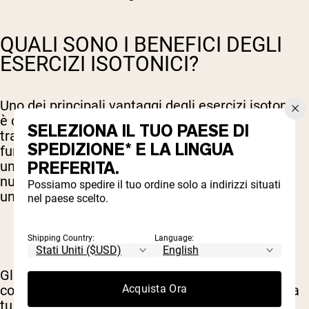
QUALI SONO I BENEFICI DEGLI
ESERCIZI ISOTONICI?
Uno dei principali vantaggi degli esercizi isotonici
è come replicano i movimenti abituali,
SELEZIONA IL TUO PAESE DI
traducendosi quindi in una migliore forza
SPEDIZIONE* E LA LINGUA
funzionale al di fuori della palestra. Eseguire
PREFERITA.
un'intera gamma di movimenti attiva anche un
numero maggiore di fibre muscolari, favorendo
Possiamo spedire il tuo ordine solo a indirizzi situati
una crescita complessiva maggiore.
nel paese scelto.
Shipping Country:
Language:
Gli esercizi isotonici sono anche generalmente
Acquista Ora
comodi e facili da fare con qualsiasi attrezzatura
tu abbia a disposizione. L'allenamento isotonico