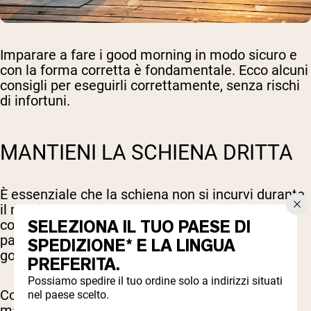
Imparare a fare i good morning in modo sicuro e
con la forma corretta è fondamentale. Ecco alcuni
consigli per eseguirli correttamente, senza rischi
di infortuni.
MANTIENI LA SCHIENA DRITTA
È essenziale che la schiena non si incurvi durante
il movimento e rimanga dritta. Quando pieghi la
SELEZIONA IL TUO PAESE DI
colonna vertebrale, metti molta pressione sulla
parte bassa della schiena, specialmente con il
SPEDIZIONE* E LA LINGUA
good morning con peso.
PREFERITA.
Possiamo spedire il tuo ordine solo a indirizzi situati
Contrai il core e usa questi muscoli per
nel paese scelto.
mantenere la schiena dritta per tutto il