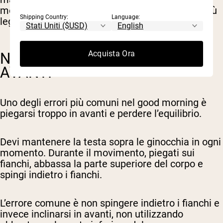
movimento. Se non riesci a farlo, usa un peso più
Shipping Country:
Language:
leggero.
Acquista Ora
NON PIEGARTI TROPPO IN
AVANTI
Uno degli errori più comuni nel good morning è
piegarsi troppo in avanti e perdere l’equilibrio.
Devi mantenere la testa sopra le ginocchia in ogni
momento. Durante il movimento, piegati sui
fianchi, abbassa la parte superiore del corpo e
spingi indietro i fianchi.
L’errore comune è non spingere indietro i fianchi e
invece inclinarsi in avanti, non utilizzando