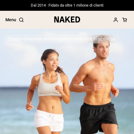
Dal 2014 · Fidato da oltre 1 milione di clienti
Menu
Fitness
L'esercizio del buongiorno: come farlo in sicurezza
Termini di ricerca popolari
”Protein Powder“
”Overnight Oats“
”Vegan protein“
”Collagen“
”Micellar Casein“
PROTEIN POWDERS
Best Seller
Proteina di piselli
Proteine del Siero di Latte da
Allevamento al Pascolo