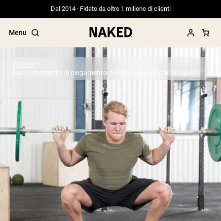
Dal 2014 · Fidato da oltre 1 milione di clienti
Menu
Fitness
Fai il movimento di piegamento dell'anca quando fai lo squat?
Termini di ricerca popolari
”Protein Powder“
”Overnight Oats“
”Vegan protein“
”Collagen“
”Micellar Casein“
PROTEIN POWDERS
Best Seller
Proteina di piselli
Proteine del Siero di Latte da
Allevamento al Pascolo