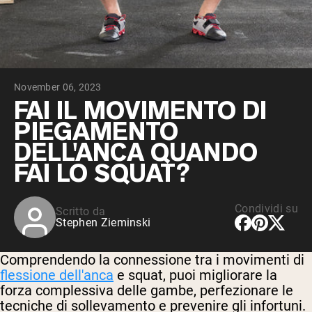
Peptidi di collagene
Whey al cioccolato da latte di mucche
alimentate a erba
Whey di erba alimentata alla vaniglia
Siero di latte da bovini alimentati a erba
Shop All Protein Powders
November 06, 2023
VEGAN PROTEIN
FAI IL MOVIMENTO DI
Best Seller
PIEGAMENTO
Proteina di piselli
DELL'ANCA QUANDO
FAI LO SQUAT?
Condividi su
Scritto da
Shop All Vegan Protein
Stephen Zieminski
Comprendendo la connessione tra i movimenti di
flessione dell'anca
e squat, puoi migliorare la
forza complessiva delle gambe, perfezionare le
tecniche di sollevamento e prevenire gli infortuni.