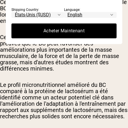
Certaines études préliminaires ont suggéré que le
BC pourrait améliorer la composition corporelle
Shipping Country:
Language:
lorsqu'il est combiné à un entraînement régulier
en résistance.
Acheter Maintenant
Cette recherche suggère qu'il existe certaines
preuves que le BC peut favoriser des
améliorations plus importantes de la masse
musculaire, de la force et de la perte de masse
grasse, mais d'autres études montrent des
différences minimes.
Le profil micronutritionnel amélioré du BC
comparé à la protéine de lactosérum a été
identifié comme un acteur potentiel clé dans
l'amélioration de l'adaptation à l'entraînement par
rapport aux suppléments de lactosérum, mais des
recherches plus solides sont encore nécessaires.