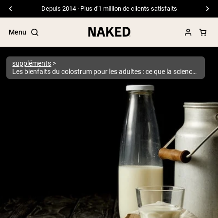
Livraison gratuite pour les commandes de 99 $ et plus
Menu
suppléments
Les bienfaits du colostrum pour les adultes : ce que la science dit vraiment
Termes de recherche populaires
”Protein Powder“
”Overnight Oats“
”Vegan protein“
”Collagen“
”Micellar Casein“
PROTÉINES EN POUDRE
Meilleure Vente
Protéine de pois
Protéine de Whey en Poudre
Peptides de collagène