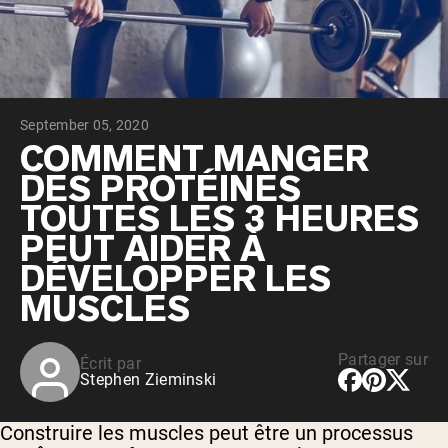
Whey au chocolat issu de vaches
nourries à l'herbe
Whey de lait de vache nourrie à l'herbe à
la vanille
Whey de vache nourrie à l'herbe
Shop All Protéines En Poudre
September 05, 2020
PROTÉINES VÉGANES
COMMENT MANGER
Meilleure Vente
DES PROTÉINES
Protéine de pois
TOUTES LES 3 HEURES
PEUT AIDER À
DÉVELOPPER LES
MUSCLES
Shop All Protéines Véganes
Partager sur
Écrit par
Stephen Zieminski
Construire les muscles peut être un processus