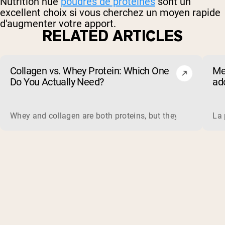
Nutrition nue
poudres de protéines
sont un
excellent choix si vous cherchez un moyen rapide
d'augmenter votre apport.
RELATED ARTICLES
Collagen vs. Whey Protein: Which One
Me
Do You Actually Need?
ado
(et
Whey and collagen are both proteins, but they do different 
La 