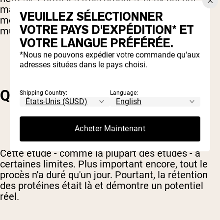
mangé des protéines toutes les trois heures ont
VEUILLEZ SÉLECTIONNER
montré un plus grand potentiel de construction
VOTRE PAYS D'EXPÉDITION* ET
musculaire.
VOTRE LANGUE PRÉFÉRÉE.
*Nous ne pouvons expédier votre commande qu'aux
adresses situées dans le pays choisi.
QUELQUES CONSIDÉRATIONS
Shipping Country:
Language:
Acheter Maintenant
Cette étude - comme la plupart des études - a
certaines limites. Plus important encore, tout le
procès n'a duré qu'un jour. Pourtant, la rétention
des protéines était là et démontre un potentiel
réel.