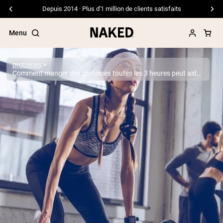
Depuis 2014 · Plus d'1 million de clients satisfaits
Menu
protéines
Comment manger des protéines toutes les 3 heures peut aider à développer les muscles
Termes de recherche populaires
”Protein Powder“
”Overnight Oats“
”Vegan protein“
”Collagen“
”Micellar Casein“
PROTÉINES EN POUDRE
Meilleure Vente
Protéine de pois
Protéine de Whey en Poudre
Peptides de collagène