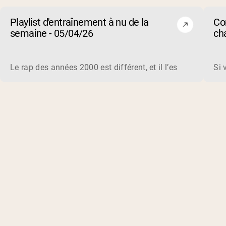
Playlist d'entraînement à nu de la
Co
semaine - 05/04/26
cha
de 
Le rap des années 2000 est différent, et il l’est toujours 
Si 