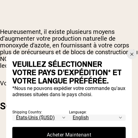
Heureusement, il existe plusieurs moyens
d’augmenter votre production naturelle de
monoxyde d'azote, en fournissant à votre corps
plus de précurseurs et de blocs de construction du
NO, ou en soutenant le processus naturel par
VEUILLEZ SÉLECTIONNER
lequel votre corps produit et maintient le NO.
VOTRE PAYS D'EXPÉDITION* ET
VOTRE LANGUE PRÉFÉRÉE.
Voyons quelques options.
*Nous ne pouvons expédier votre commande qu'aux
adresses situées dans le pays choisi.
SOURCES ALIMENTAIRES
Shipping Country:
Language:
Acheter Maintenant