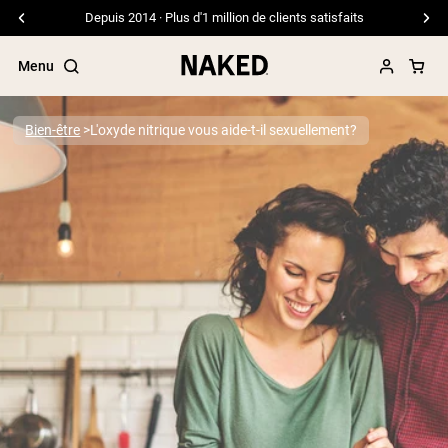
Livraison gratuite pour les commandes de 99 $ et plus
Menu
Bien-être
L'oxyde nitrique vous aide-t-il sexuellement?
Termes de recherche populaires
”Protein Powder“
”Overnight Oats“
”Vegan protein“
”Collagen“
”Micellar Casein“
PROTÉINES EN POUDRE
Meilleure Vente
Protéine de pois
Protéine de Whey en Poudre
Peptides de collagène