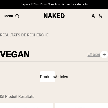
Depuis 2014 · Plus d'1 million de clients satisfaits
Menu
RÉSULTATS DE RECHERCHE
Fermer
Effacer
Termes de recherche populaires
Effacer
”Protein Powder“
”Overnight Oats“
”Vegan protein“
”Collagen“
Produits
Articles
”Micellar Casein“
PROTÉINES EN POUDRE
Meilleure Vente
[5] Produit Résultats
Protéine de pois
Protéine de Whey en Poudre
Peptides de collagène