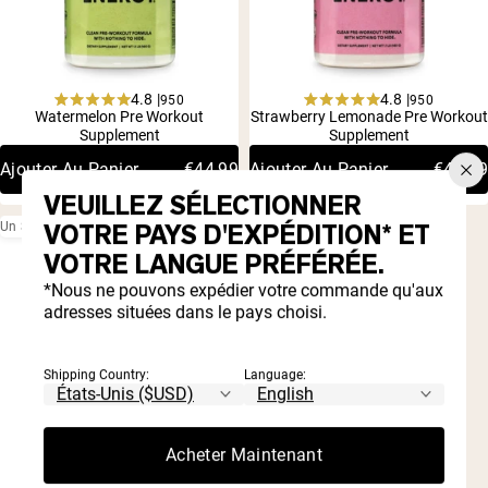
Qu'est-ce que la
5 hacks de
poudre de
protéines
protéine
végétaliens
végétalienne
faciles
4.8 |
4.8 |
950
950
Rated
Rated
crue?
Watermelon Pre Workout
Strawberry Lemonade Pre Workout
De nos jours, il existe de nombreuses poudres de protéine
L'un des plus grands défis 
4.8
4.8
Supplement
Supplement
out
out
of
of
Ajouter Au Panier
€44,99
Ajouter Au Panier
€44,99
5
5
VEUILLEZ SÉLECTIONNER
stars
stars
VOTRE PAYS D'EXPÉDITION* ET
Un Seul Ingrédient
VOTRE LANGUE PRÉFÉRÉE.
*Nous ne pouvons expédier votre commande qu'aux
adresses situées dans le pays choisi.
Shipping Country:
Language:
Acheter Maintenant
4.8 |
4,049
Achat ponctuel