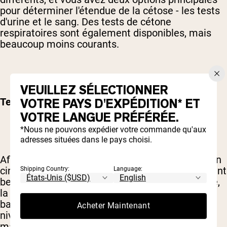
pour déterminer l'étendue de la cétose - les tests
d'urine et le sang. Des tests de cétone
respiratoires sont également disponibles, mais
beaucoup moins courants.
VEUILLEZ SÉLECTIONNER
VOTRE PAYS D'EXPÉDITION* ET
Test de cétone sanguine
VOTRE LANGUE PRÉFÉRÉE.
*Nous ne pouvons expédier votre commande qu'aux
adresses situées dans le pays choisi.
Afin d'obtenir une mesure précise des cétones en
circulation, le test de votre sang est généralement
Shipping Country:
Language:
beaucoup plus fiable. Après être entré en cétose,
la plupart des gens testeront leur sang sur une
base hebdomadaire pour s'assurer que leurs
Acheter Maintenant
niveaux sont toujours appropriés pour les
maintenir en cétose.