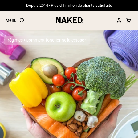
Depuis 2014 · Plus d'1 million de clients satisfaits
Menu
régimes
Comment fonctionne la cétose?
Termes de recherche populaires
”Protein Powder“
”Overnight Oats“
”Vegan protein“
”Collagen“
”Micellar Casein“
PROTÉINES EN POUDRE
Meilleure Vente
Protéine de pois
Protéine de Whey en Poudre
Peptides de collagène