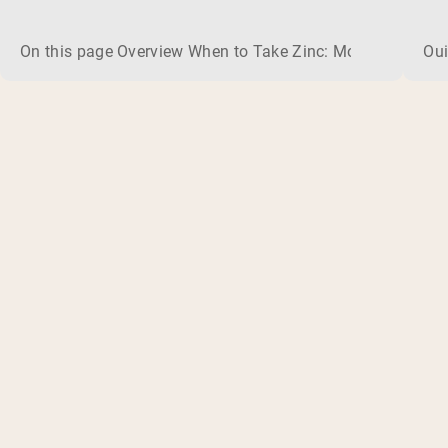
co
On this page Overview When to Take Zinc: Morning or Nigh
Oui