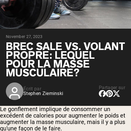
Whey au chocolat issu de vaches
nourries à l'herbe
Whey de lait de vache nourrie à l'herbe à
la vanille
Whey de vache nourrie à l'herbe
Shop All Protéines En Poudre
November 27, 2023
PROTÉINES VÉGANES
BREC SALE VS. VOLANT
Meilleure Vente
PROPRE: LEQUEL
Protéine de pois
POUR LA MASSE
MUSCULAIRE?
Partager sur
Écrit par
Shop All Protéines Véganes
Stephen Zieminski
Le gonflement implique de consommer un
excédent de calories pour augmenter le poids et
augmenter la masse musculaire, mais il y a plus
qu'une façon de le faire.