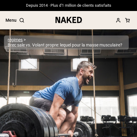
Depuis 2014 · Plus d'1 million de clients satisfaits
Menu
régimes
Brec sale vs. Volant propre: lequel pour la masse musculaire?
Termes de recherche populaires
”Protein Powder“
”Overnight Oats“
”Vegan protein“
”Collagen“
”Micellar Casein“
PROTÉINES EN POUDRE
Meilleure Vente
Protéine de pois
Protéine de Whey en Poudre
Peptides de collagène