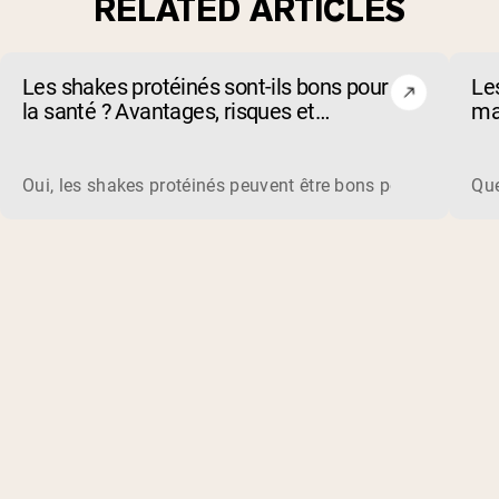
RELATED ARTICLES
Les shakes protéinés sont-ils bons pour
Les
la santé ? Avantages, risques et
ma
comment choisir
qu
Oui, les shakes protéinés peuvent être bons pour vous. Ils 
Que