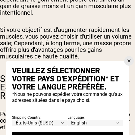
gain de graisse moins et un gain musculaire plus
intentionnel.
Si votre objectif est d'augmenter rapidement les
muscles, vous pouvez choisir d'utiliser un volume
sale; Cependant, à long terme, une masse propre
offrira plus d'avantages pour les gains
musculaires de haute qualité.
VEUILLEZ SÉLECTIONNER
SALE VS. BLACK PROPRE: QUEL
VOTRE PAYS D'EXPÉDITION* ET
EST LE MEILLEUR POUR LA
VOTRE LANGUE PRÉFÉRÉE.
RÉCOMPOSITION DU CORPS?
*Nous ne pouvons expédier votre commande qu'aux
adresses situées dans le pays choisi.
Pendant la recommandation du corps, vous vous
Shipping Country:
Language:
concentrez sur la diminution de la masse grasse
et l'augmentation de la masse du corps maigre.