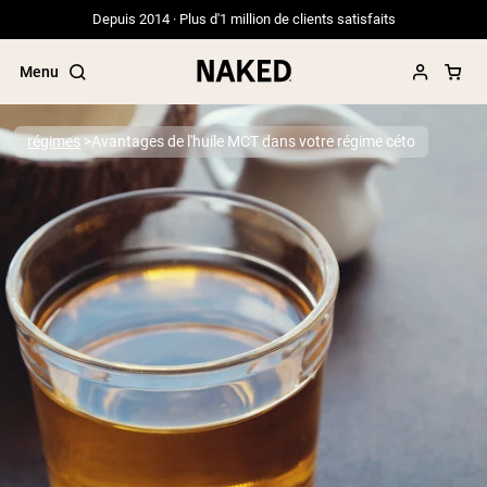
Depuis 2014 · Plus d'1 million de clients satisfaits
Menu
régimes
Avantages de l'huile MCT dans votre régime céto
Termes de recherche populaires
”Protein Powder“
”Overnight Oats“
”Vegan protein“
”Collagen“
”Micellar Casein“
PROTÉINES EN POUDRE
Meilleure Vente
Protéine de pois
Protéine de Whey en Poudre
Peptides de collagène