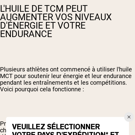
L'HUILE DE TCM PEUT
AUGMENTER VOS NIVEAUX
D'ÉNERGIE ET VOTRE
ENDURANCE
Plusieurs athlètes ont commencé à utiliser l'huile
MCT pour soutenir leur énergie et leur endurance
pendant les entraînements et les compétitions.
Voici pourquoi cela fonctionne :
Premièrement, les MCT sont des acides gras à
VEUILLEZ SÉLECTIONNER
chaîne plus courte, ce qui facilite leur
VOTRE PAYS D'EXPÉDITION* ET