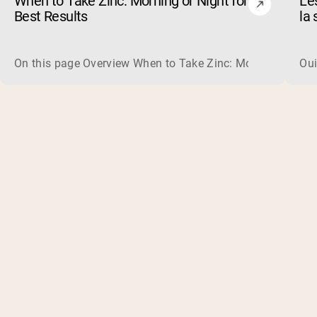
When to Take Zinc: Morning or Night for
Le
Best Results
la 
co
On this page Overview When to Take Zinc: Morning or Nigh
Oui