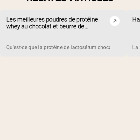
Les meilleures poudres de protéine
Ha
whey au chocolat et beurre de
cacahuète de 2026
Qu'est-ce que la protéine de lactosérum chocolat beurre de
La 