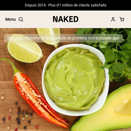
Depuis 2014 · Plus d'1 million de clients satisfaits
Menu
Recettes
Recette de guacamole de protéine nutritionnelle nue
Termes de recherche populaires
”Protein Powder“
”Overnight Oats“
”Vegan protein“
”Collagen“
”Micellar Casein“
PROTÉINES EN POUDRE
Meilleure Vente
Protéine de pois
Protéine de Whey en Poudre
Peptides de collagène