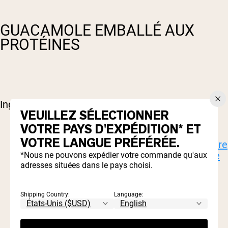
GUACAMOLE EMBALLÉ AUX
PROTÉINES
Ingrédients:
VEUILLEZ SÉLECTIONNER
VOTRE PAYS D'EXPÉDITION* ET
5 avocats Hass, mûr
VOTRE LANGUE PRÉFÉRÉE.
3 scoops nus nutrition nue lactosérum
poudre
de protéines de lactosérum nourrie à l'herbe
*Nous ne pouvons expédier votre commande qu'aux
adresses situées dans le pays choisi.
Jus de 1 gros citron vert
1 petit oignon blanc, fin en dés
1 tomate, petite en dés
Shipping Country:
Language:
1 petit jalapeno, ensemencé et petit
½ tasse de coriandre, hachée
Tapatio, au goût