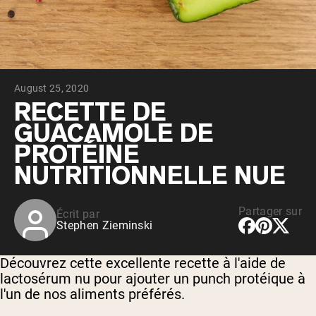
Whey au chocolat issu de vaches
nourries à l'herbe
Whey de lait de vache nourrie à l'herbe à
la vanille
Whey de vache nourrie à l'herbe
Shop All Protéines En Poudre
August 25, 2020
PROTÉINES VÉGANES
RECETTE DE
Meilleure Vente
GUACAMOLE DE
Protéine de pois
PROTÉINE
NUTRITIONNELLE NUE
Partager sur
Écrit par
Shop All Protéines Véganes
Stephen Zieminski
Découvrez cette excellente recette à l'aide de
lactosérum nu pour ajouter un punch protéique à
l'un de nos aliments préférés.