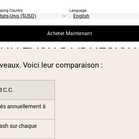
ant la transition ou attendre qu’il soit c
pping Country:
Language:
 rien n’est perdu.
Acheter Maintenant
NIVEAUX D’ADHÉSION
aux. Voici leur comparaison :
 C.C.
rés annuellement à
ash sur chaque