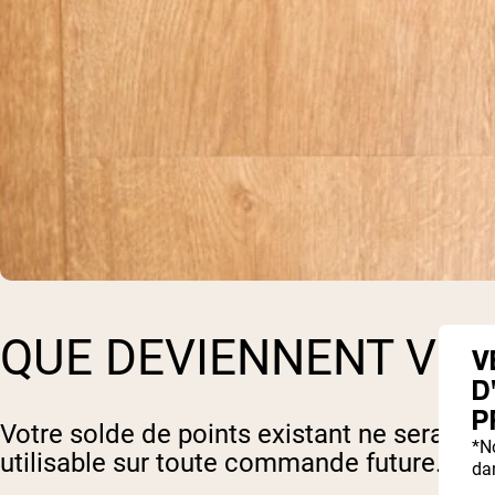
QUE DEVIENNENT VOS
V
D
P
Votre solde de points existant ne sera p
*N
utilisable sur toute commande future.
dan