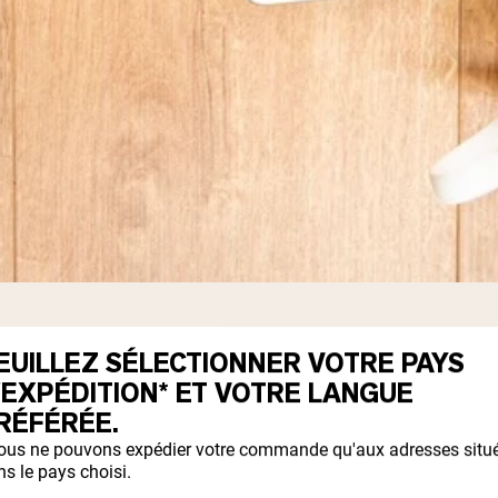
 POINTS EXISTANTS
EUILLEZ SÉLECTIONNER VOTRE PAYS
'EXPÉDITION* ET VOTRE LANGUE
RÉFÉRÉE.
as perdu. Chaque point accumulé sera conv
ous ne pouvons expédier votre commande qu'aux adresses situ
s le pays choisi.