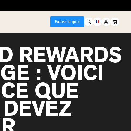
Faites le quiz
D REWARDS
E : VOICI
Meilleure Vente
 CE QUE
de pois
 DEVEZ
IR