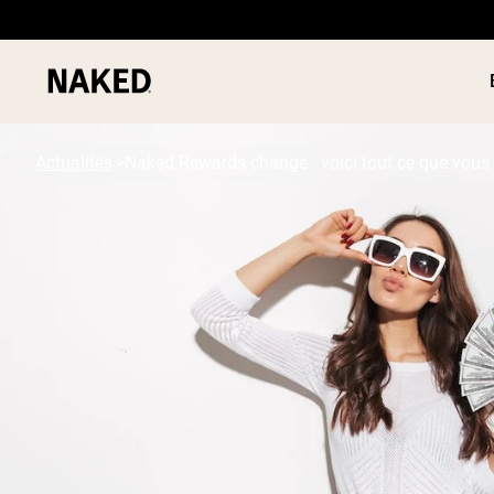
Actualités
Naked Rewards change : voici tout ce que vous
PROTÉIN
Termes de recherche populaires
POUDRE
”Protein Powder“
”Overnight Oats“
”Vegan protein“
”Collagen“
”Micellar Casein“