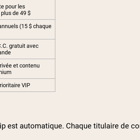
te pour les
lus de 49 $
 annuels (15 $ chaque
C. gratuit avec
ande
ivée et contenu
mium
rioritaire VIP
p est automatique. Chaque titulaire de c