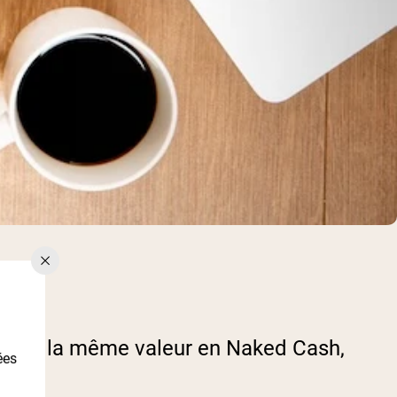
erti à la même valeur en Naked Cash,
ées