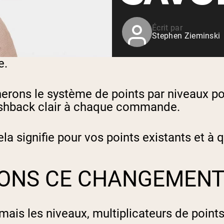
Shop All P
vanille
Whey de vache nourrie à
l'herbe
Écrit par
Stephen Zieminski
Shop All Protéines En Poudre
e.
erons le système de points par niveaux po
cashback clair à chaque commande.
a signifie pour vos points existants et à 
SONS CE CHANGEMEN
mais les niveaux, multiplicateurs de point