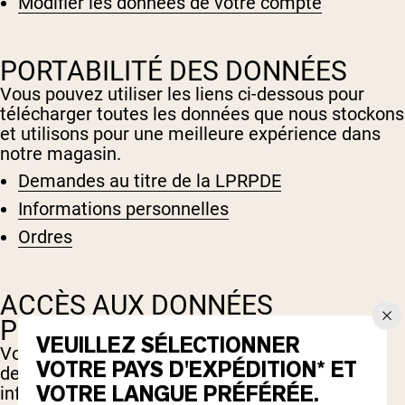
Modifier les données de votre compte
Whey au chocolat issu de vaches
nourries à l'herbe
Whey de lait de vache nourrie à l'herbe à
la vanille
Whey de vache nourrie à l'herbe
PORTABILITÉ DES DONNÉES
Shop All Protéines En Poudre
Vous pouvez utiliser les liens ci-dessous pour
télécharger toutes les données que nous stockons
PROTÉINES VÉGANES
Meilleure Vente
et utilisons pour une meilleure expérience dans
notre magasin.
Protéine de pois
Demandes au titre de la LPRPDE
Informations personnelles
Ordres
Shop All Protéines Véganes
ACCÈS AUX DONNÉES
PERSONNELLES
VEUILLEZ SÉLECTIONNER
Vous pouvez utiliser le lien ci-dessous pour
VOTRE PAYS D'EXPÉDITION* ET
demander un rapport qui contiendra toutes les
VOTRE LANGUE PRÉFÉRÉE.
informations personnelles que nous conservons