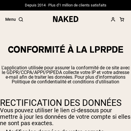
Depuis 2014 · Plus d'1 million de clients satisfaits
Menu
CONFORMITÉ À LA LPRPDE
Termes de recherche populaires
L'application utilisée pour assurer la conformité de ce site avec
”Protein Powder“
le GDPR/CCPA/APPI/PIPEDA collecte votre IP et votre adresse
”Overnight Oats“
e-mail afin de traiter les données. Pour plus d'informations
Politique de confidentialité et conditions d'utilisation
”Vegan protein“
”Collagen“
”Micellar Casein“
RECTIFICATION DES DONNÉES
PROTÉINES EN POUDRE
Meilleure Vente
Vous pouvez utiliser le lien ci-dessous pour
mettre à jour les données de votre compte si elles
Protéine de pois
ne sont pas exactes.
Protéine de Whey en Poudre
Peptides de collagène