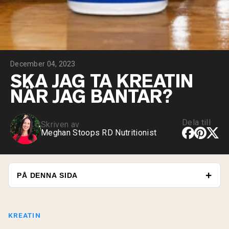
Micellärt kasein
Mass Gainer
Proteinkaffe
Shop All Protein Powders
December 04, 2023
VEGAN PROTEIN
Best Seller
SKA JAG TA KREATIN
Ärtprotein
NÄR JAG BANTAR?
Jordnötssmör
Fröproteinpulver
Ekologiskt risprotein
Proteindrinkar
Dela till
Skriven av
Vegan viktökare
Meghan Stoops RD Nutritionist
Shop All Vegan Protein
PÅ DENNA SIDA
KREATIN