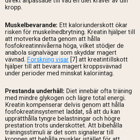
direkt anpassade till vad en diet kräver av din
kropp.
Muskelbevarande:
Ett kaloriunderskott ökar
risken för muskelnedbrytning. Kreatin hjälper till
att motverka detta genom att hålla
fosfokreatinnivåerna höga, vilket stödjer de
anabola signalvägar som skyddar magert
vävnad.
Forskning visar
[7] att kreatintillskott
hjälper till att bevara magert kroppsvävnad
under perioder med minskat kaloriintag.
Prestanda underhåll:
Diet innebär ofta träning
med mindre glykogen och lägre total energi.
Kreatin kompenserar delvis genom att hålla
fosfokreatinsystemet laddat, så att du kan
upprätthålla tyngre belastningar och högre
prestation trots underskottet. Att bibehålla
träningsstimuli är det som signalerar till
kroppen att behålla muskler istället för att