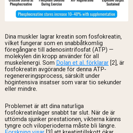
Dina muskler lagrar kreatin som fosfokreatin,
vilket fungerar som en snabbåtkomlig
föregångare till adenosintrifosfat (ATP) —
molekylen din kropp använder för all
muskelenergi. Som
Dolan et al. förklarar
[2], är
fosfokreatin avgörande för denna ATP-
regenereringsprocess, särskilt under
högintensiva insatser som varar tio sekunder
eller mindre.
Problemet är att dina naturliga
fosfokreatinlager snabbt tar slut. När de är
uttömda sjunker prestationen, vikterna känns
tyngre och viloperioderna måste bli längre.
Forskning visar
[3] att kreatintillskott ökar