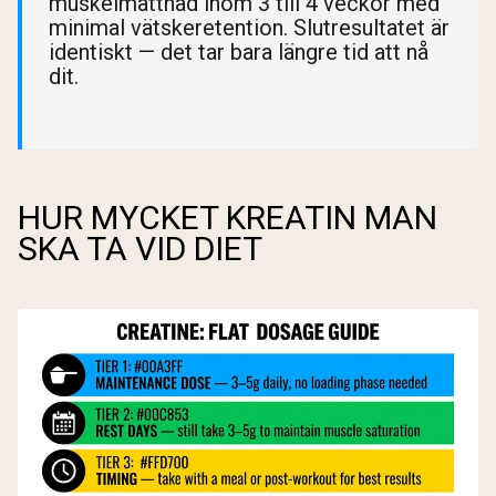
muskelmättnad inom 3 till 4 veckor med
minimal vätskeretention. Slutresultatet är
identiskt — det tar bara längre tid att nå
dit.
HUR MYCKET KREATIN MAN
SKA TA VID DIET