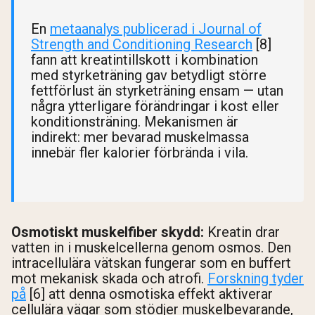
Shipping Country:
Language:
En
metaanalys publicerad i Journal of
Strength and Conditioning Research
[8]
fann att kreatintillskott i kombination
med styrketräning gav betydligt större
Handla Nu
fettförlust än styrketräning ensam — utan
några ytterligare förändringar i kost eller
konditionsträning. Mekanismen är
indirekt: mer bevarad muskelmassa
innebär fler kalorier förbrända i vila.
Osmotiskt muskelfiber skydd:
Kreatin drar
vatten in i muskelcellerna genom osmos. Den
intracellulära vätskan fungerar som en buffert
mot mekanisk skada och atrofi.
Forskning tyder
på
[6] att denna osmotiska effekt aktiverar
cellulära vägar som stödjer muskelbevarande,