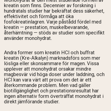
Monohydrat är den mest studerade formen av
kreatin som finns. Decennier av forskning i
hundratals studier har bekräftat dess säkerhet,
effektivitet och förmåga att öka
fosfokreatinlagren. Varje påstådd fördel med
kreatin — prestation, muskelbevarande,
återhämtning — stöds av studier som specifikt
använder monohydrat.
Andra former som kreatin HCl och buffrat
kreatin (Kre-Alkalyn) marknadsförs som mer
lösliga eller skonsammare för magen. Vissa
upplever att monohydrat orsakar mindre
magbesvär vid höga doser under laddning, och
HCl kan vara värt att prova om det är ett
återkommande problem. Men vad gäller
biotillgänglighet och prestationsresultat har
ingen alternativ form överträffat monohydrat i
direkt jämförande studier.