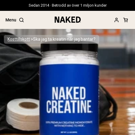
Sedan 2014 · Betrodd av över 1 miljon kunder
Menu
Kosttillskott
Ska jag ta kreatin när jag bantar?
Populära söktermer
”Protein Powder“
”Overnight Oats“
”Vegan protein“
”Collagen“
”Micellar Casein“
PROTEIN POWDERS
Best Seller
Gräsbetat vassleprotein
Vassleisolat från gräsbetande djur
Getproteinpulver från get