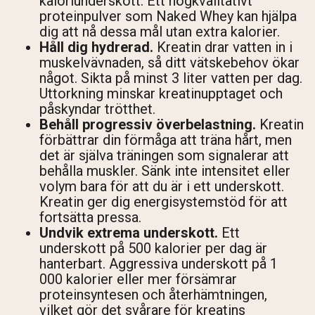
kaloriunderskott. Ett högkvalitativt
proteinpulver som Naked Whey kan hjälpa
dig att nå dessa mål utan extra kalorier.
Håll dig hydrerad.
Kreatin drar vatten in i
muskelvävnaden, så ditt vätskebehov ökar
något. Sikta på minst 3 liter vatten per dag.
Uttorkning minskar kreatinupptaget och
påskyndar trötthet.
Behåll progressiv överbelastning.
Kreatin
förbättrar din förmåga att träna hårt, men
det är själva träningen som signalerar att
behålla muskler. Sänk inte intensitet eller
volym bara för att du är i ett underskott.
Kreatin ger dig energisystemstöd för att
fortsätta pressa.
Undvik extrema underskott.
Ett
underskott på 500 kalorier per dag är
hanterbart. Aggressiva underskott på 1
000 kalorier eller mer försämrar
proteinsyntesen och återhämtningen,
vilket gör det svårare för kreatins