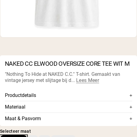
Micellaire caseïne
Mass Gainer
Eiwitkoffie
Shop All Protein Powders
VEGAN PROTEIN
Best Seller
Erwteneiwit
Pindakaas
Zadenproteïnepoeder
NAKED CC ELWOOD OVERSIZE CORE TEE WIT M
Biologisch Rijstproteïne
Eiwitshakes
"Nothing To Hide at NAKED C.C." T-shirt. Gemaakt van
Vegan Gewichtstoename
vintage jersey met slijtage bij d...
Lees Meer
Shop All Vegan Protein
Productdetails
Unisex
Materiaal
Ribboord bij de hals
Premium gebreide jersey: 100% biologisch katoen
Maat & Pasvorm
Enkele stiknaad bij zoom en mouw
1x1 rib: 95% biologisch katoen/5% spandex
De pasvorm is oversized.
Schuren aan de halsrand
Selecteer maat