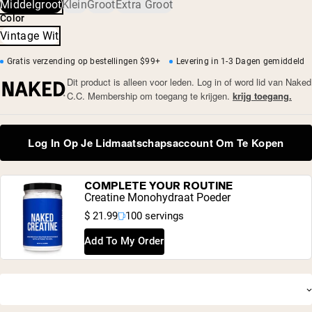
Vintage wasbeurt
Middelgroot
Klein
Groot
Extra Groot
• XS: Lengte 25” x Borst 44 1/2”
Color
• S: Lengte 26” x Borst 46 1/2”
• M: Lengte 27” x Borst 48 1/2”
Vintage Wit
• L: Lengte 28” x Borst 50 1/2”
• XL: Lengte 29” x Borst 52 1/2”
Gratis verzending op bestellingen $99+
Levering in 1-3 Dagen gemiddeld
• XXL: Lengte 30” x Borst 54 1/2”
Dit product is alleen voor leden. Log in of word lid van Naked
C.C. Membership om toegang te krijgen.
krijg toegang.
Log In Op Je Lidmaatschapsaccount Om Te Kopen
Shipping Country:
Language:
COMPLETE YOUR ROUTINE
Creatine Monohydraat Poeder
$ 21.99
100 servings
Nu Kopen
Add To My Order