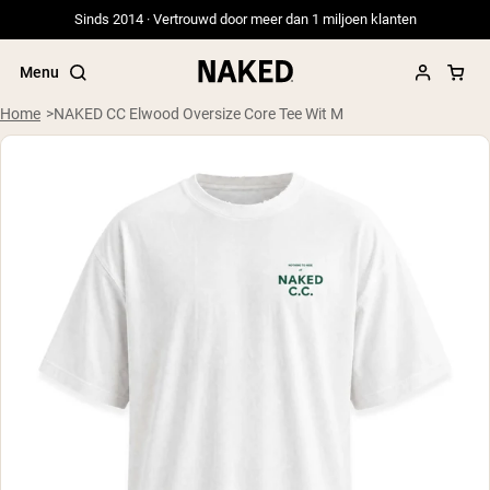
Sinds 2014 · Vertrouwd door meer dan 1 miljoen klanten
Menu
Home
NAKED CC Elwood Oversize Core Tee Wit M
Populaire Zoektermen
”Protein Powder“
”Overnight Oats“
”Vegan protein“
”Collagen“
”Micellar Casein“
PROTEIN POWDERS
Best Seller
Weidegevoerde Whey
Weidegevoerde Whey Isolaat
Geitenproteïnepoeder