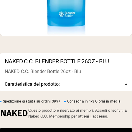
Polvere di proteine di capra
Caseina micellare
Incrementatore di massa
Caffè Proteico
Shop All Protein Powders
VEGAN PROTEIN
Best Seller
Proteina di piselli
Burro di arachidi
Polvere di proteine di semi
NAKED C.C. BLENDER BOTTLE 26OZ - BLU
Proteine di riso biologiche
Frullati proteici
NAKED C.C. Blender Bottle 26oz - Blu
Incrementatore di peso vegano
Caratteristica del prodotto:
Shop All Vegan Protein
Colore blu personalizzato Naked C.C.
Base arrotondata per frullati proteici senza grumi ogni
Spedizione gratuita su ordini $99+
Consegna in 1-3 Giorni in media
volta
Questo prodotto è riservato ai membri. Accedi o iscriviti a
Frusta BlenderBall® per mescolare ogni ultima particella
Naked C.C. Membership per
ottieni l'accesso.
di polvere
Segni di misurazione