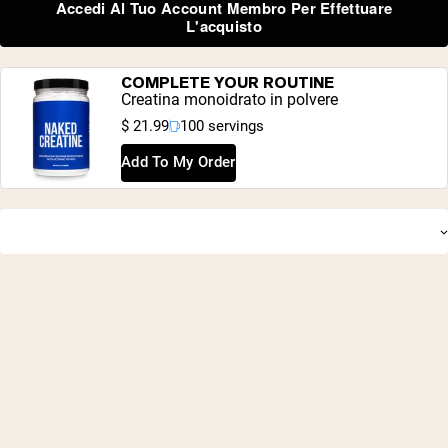
Accedi Al Tuo Account Membro Per Effettuare
Anello ergonomico per il trasporto e SpoutGuard™
L'acquisto
COMPLETE YOUR ROUTINE
Creatina monoidrato in polvere
$ 21.99
100 servings
Shipping Country:
Language:
Add To My Order
Acquista Ora