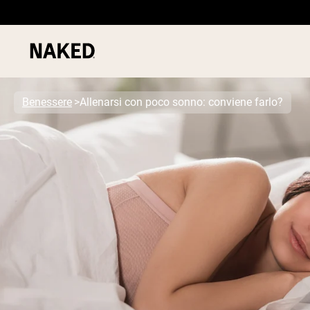
Benessere
Allenarsi con poco sonno: conviene farlo?
PROTEIN
Termini di ricerca popolari
”Protein Powder“
”Overnight Oats“
”Vegan protein“
”Collagen“
”Micellar Casein“