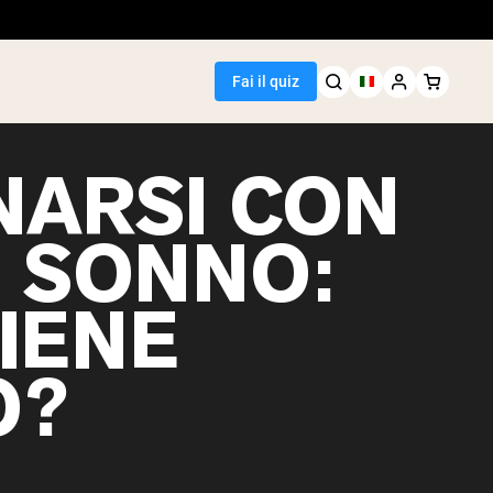
Fai il quiz
NARSI CON
 SONNO:
Seller
IENE
i piselli
O?
egan Protein