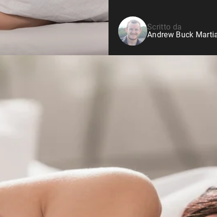
Siero di latte da bovini
alimentati a erba
Shop All Protein Powders
Scritto da
Andrew Buck Martia