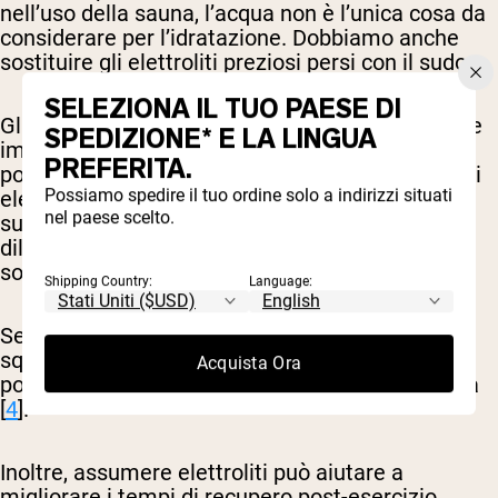
nell’uso della sauna, l’acqua non è l’unica cosa da
considerare per l’idratazione. Dobbiamo anche
sostituire gli elettroliti preziosi persi con il sudore.
SELEZIONA IL TUO PAESE DI
Gli elettroliti sono minerali essenziali per diverse
SPEDIZIONE* E LA LINGUA
importanti funzioni corporee e includono sodio,
PREFERITA.
potassio, magnesio e calcio. Ogni volta che perdi
Possiamo spedire il tuo ordine solo a indirizzi situati
elettroliti preziosi attraverso vie come
nel paese scelto.
sudorazione eccessiva, vomito o diarrea, o li
diluisci bevendo troppa acqua, è fondamentale
sostituirli.
Shipping Country:
Language:
Se non riesci a sostituire questi elettroliti, uno
squilibrio può causare gravi complicazioni
Acquista Ora
potenzialmente letali, inclusi convulsioni e coma
[
4
].
Inoltre, assumere elettroliti può aiutare a
migliorare i tempi di recupero post-esercizio