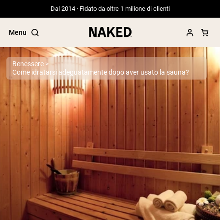
Dal 2014 · Fidato da oltre 1 milione di clienti
Menu
Benessere
Come idratarsi adeguatamente dopo aver usato la sauna?
Termini di ricerca popolari
”Protein Powder“
”Overnight Oats“
”Vegan protein“
”Collagen“
”Micellar Casein“
PROTEIN POWDERS
Best Seller
Proteina di piselli
Proteine del Siero di Latte da
Allevamento al Pascolo