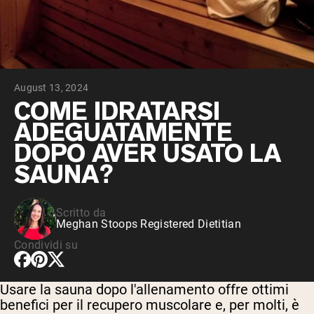
Peptidi di collagene
Whey al cioccolato da latte di mucche
alimentate a erba
Whey di erba alimentata alla vaniglia
Siero di latte da bovini alimentati a erba
Shop All Protein Powders
August 13, 2024
VEGAN PROTEIN
COME IDRATARSI
Best Seller
ADEGUATAMENTE
Proteina di piselli
DOPO AVER USATO LA
SAUNA?
Scritto da
Shop All Vegan Protein
Meghan Stoops Registered Dietitian
Condividi su
Usare la sauna dopo l'allenamento offre ottimi
benefici per il recupero muscolare e, per molti, è