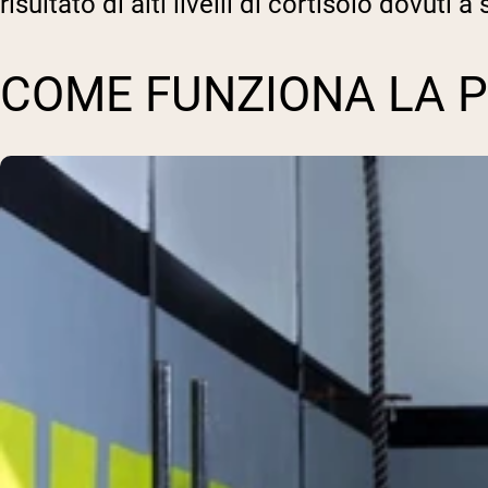
risultato di alti livelli di cortisolo dovuti 
COME FUNZIONA LA P