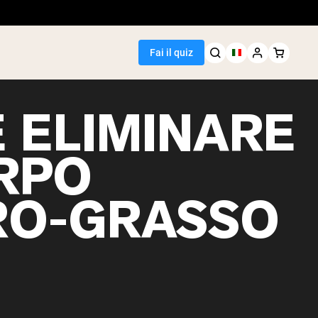
Fai il quiz
 ELIMINARE
ORPO
Seller
O-GRASSO
i piselli
egan Protein