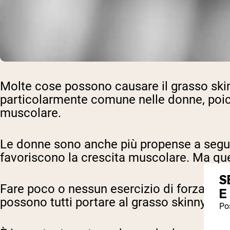
Molte cose possono causare il grasso skin
particolarmente comune nelle donne, poiché
muscolare.
Le donne sono anche più propense a seguir
favoriscono la crescita muscolare. Ma ques
S
Fare poco o nessun esercizio di forza, non
E
possono tutti portare al grasso skinny fat.
Pos