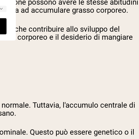
 persone possono avere le stesse abitudini
genetica ad accumulare grasso corporeo.
ono anche contribuire allo sviluppo del
grasso corporeo e il desiderio di mangiare
o normale. Tuttavia, l'accumulo centrale di
 sano.
minale. Questo può essere genetico o il