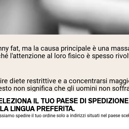
ny fat, ma la causa principale è una mass
 l'attenzione al loro fisico è spesso rivo
e diete restrittive e a concentrarsi magg
to non significa che gli uomini non soffra
ELEZIONA IL TUO PAESE DI SPEDIZIONE
 assumere abbastanza proteine e scegliere 
 LA LINGUA PREFERITA.
siamo spedire il tuo ordine solo a indirizzi situati nel paese scel