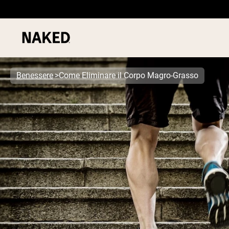
Benessere
Come Eliminare il Corpo Magro-Grasso
PROTEIN
Termini di ricerca popolari
”Protein Powder“
”Overnight Oats“
”Vegan protein“
”Collagen“
”Micellar Casein“