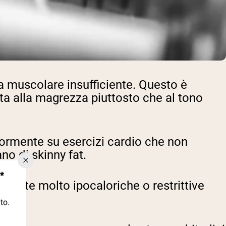
a muscolare insufficiente. Questo è
lta alla magrezza piuttosto che al tono
iormente su esercizi cardio che non
no di skinny fat.
*
diete molto ipocaloriche o restrittive
to.