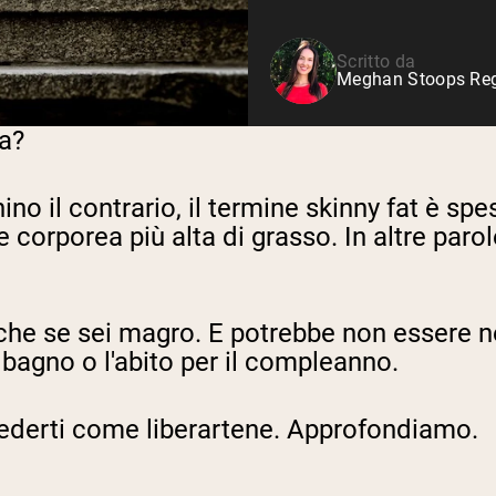
Siero di latte da bovini
alimentati a erba
Shop All Protein Powders
Scritto da
Meghan Stoops Regi
ima?
no il contrario, il termine skinny fat è spe
 corporea più alta di grasso. In altre par
nche se sei magro. E potrebbe non essere 
bagno o l'abito per il compleanno.
hiederti come liberartene. Approfondiamo.