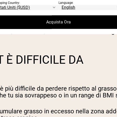
 gioca un ruolo nel grasso skinny fat. Due
pping Country:
Language:
skinny fat a causa di una predisposizione 
Acquista Ora
 livelli di stress cronicamente elevati, poss
tress, il cortisolo, aumenta l'accumulo di 
 È DIFFICILE DA
è più difficile da perdere rispetto al grass
 che tu sia sovrappeso o in un range di BMI
mulare grasso in eccesso nella zona addo