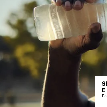
S
E
Pos