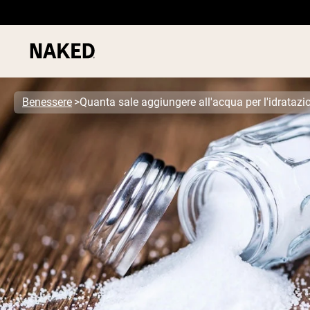
Benessere
Quanta sale aggiungere all'acqua per l'idratazi
PROTEIN
Termini di ricerca popolari
”Protein Powder“
”Overnight Oats“
”Vegan protein“
”Collagen“
”Micellar Casein“