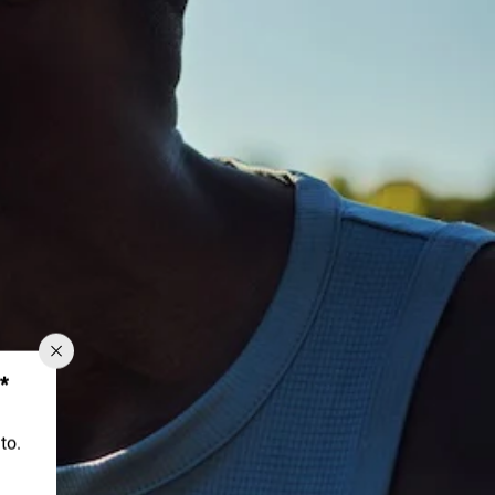
*
to.