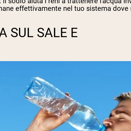
l sodio aiuta i reni a trattenere l'acqua 
imane effettivamente nel tuo sistema dove 
A SUL SALE E