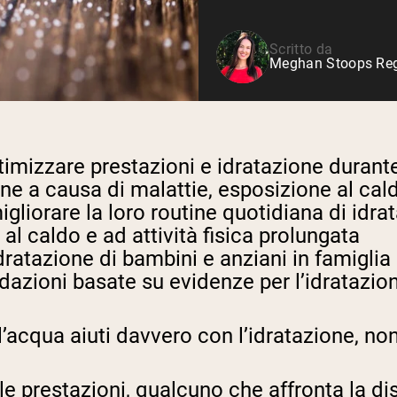
Siero di latte da bovini
alimentati a erba
Shop All Protein Powders
Scritto da
Meghan Stoops Regi
imizzare prestazioni e idratazione durante
one
a causa di malattie, esposizione al ca
gliorare la loro routine quotidiana di idra
al caldo e ad attività fisica prolungata
ratazione di bambini e anziani in famiglia
ioni basate su evidenze per l’idratazion
’acqua aiuti davvero con l’idratazione, non 
 le prestazioni, qualcuno che affronta la 