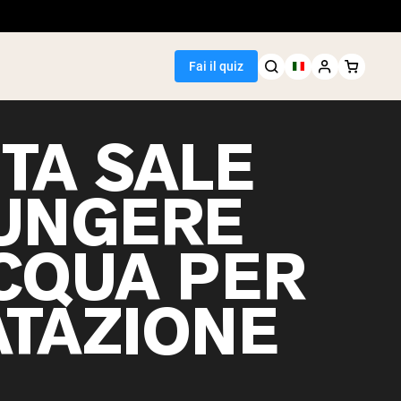
Fai il quiz
TA SALE
UNGERE
Seller
ACQUA PER
i piselli
ATAZIONE
egan Protein