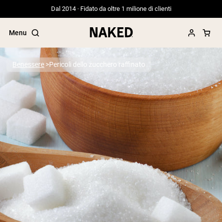
Dal 2014 · Fidato da oltre 1 milione di clienti
Menu
Benessere
Pericoli dello zucchero raffinato
Termini di ricerca popolari
”Protein Powder“
”Overnight Oats“
”Vegan protein“
”Collagen“
”Micellar Casein“
PROTEIN POWDERS
Best Seller
Proteina di piselli
Proteine del Siero di Latte da Allevamen
Peptidi di collagene