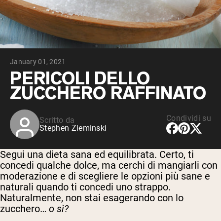
Whey al cioccolato da latte di mucche a
erba
Whey di erba alimentata alla vaniglia
Siero di latte da bovini alimentati a erba
Shop All Protein Powders
January 01, 2021
VEGAN PROTEIN
Best Seller
PERICOLI DELLO
Proteina di piselli
ZUCCHERO RAFFINATO
Condividi su
Scritto da
Stephen Zieminski
Shop All Vegan Protein
Segui una dieta sana ed equilibrata. Certo, ti
concedi qualche dolce, ma cerchi di mangiarli con
moderazione e di scegliere le opzioni più sane e
naturali quando ti concedi uno strappo.
Naturalmente, non stai esagerando con lo
zucchero…
o sì?