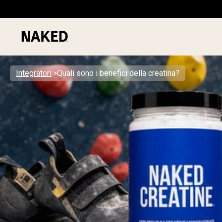
Integratori
Quali sono i benefici della creatina?
PROTEIN
Termini di ricerca popolari
”Protein Powder“
”Overnight Oats“
”Vegan protein“
”Collagen“
”Micellar Casein“