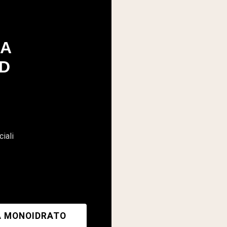
NA
D
ciali
A MONOIDRATO