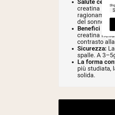
Salute cerebr
Shi
creatina most
ragionamento 
del sonno.
Benefici più a
creatina nella
contrasto alla
Sicurezza:
La 
spalle. A 3–5g
La forma con
più studiata,
solida.