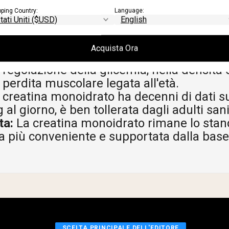
ale:
Anche il cervello dipende dall'ATP. L'i
pping Country:
Language:
ra potenzialità per la memoria a breve ter
e il contrasto al declino cognitivo dovuto 
Acquista Ora
mpi per la salute:
Le evidenze supportano i
 regolazione della glicemia, nella densità 
 perdita muscolare legata all'età.
creatina monoidrato ha decenni di dati su
 al giorno, è ben tollerata dagli adulti sani
ta:
La creatina monoidrato rimane lo stand
 la più conveniente e supportata dalla base
SCELTA PRINCIPALE DELL'EDITORE