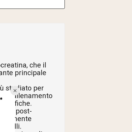
creatina, che il
ante principale
iù studiato per
nell'allenamento
*
mografiche.
olari post-
icolarmente
ervalli.