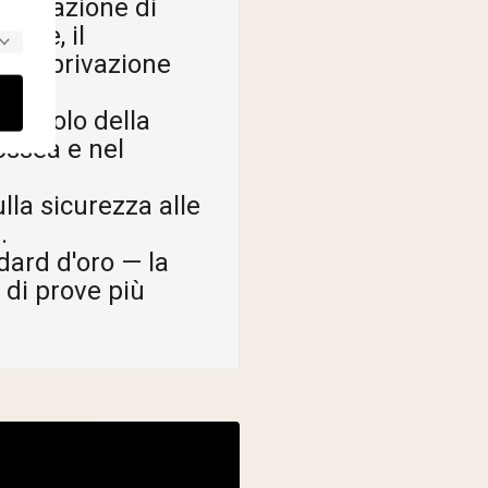
ntegrazione di
mine, il
alla privazione
l ruolo della
ossea e nel
lla sicurezza alle
.
ard d'oro — la
 di prove più