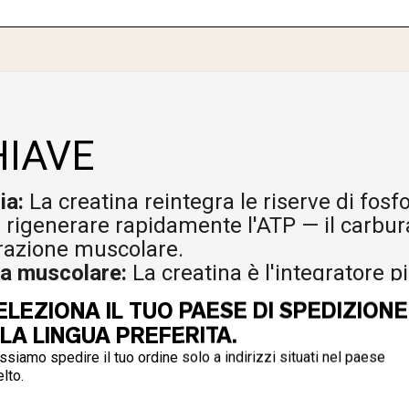
HIAVE
ia:
La creatina reintegra le riserve di fosfo
 rigenerare rapidamente l'ATP — il carbur
razione muscolare.
a muscolare:
La creatina è l'integratore p
 massa muscolare magra e le prestazioni 
ELEZIONA IL TUO PAESE DI SPEDIZIONE
 con risultati costanti in tutte le fasce de
 LA LINGUA PREFERITA.
esistenza:
La creatina riduce i danni musc
siamo spedire il tuo ordine solo a indirizzi situati nel paese
elera il reintegro del glicogeno ed è part
lto.
rint ripetuti e sforzi ad alta intensità a int