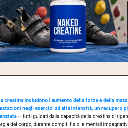
ella creatina includono l'aumento della forza e della mass
stazioni negli esercizi ad alta intensità, un recupero p
enziata
— tutti guidati dalla capacità della creatina di rig
ergia del corpo, durante compiti fisici e mentali impegnativi