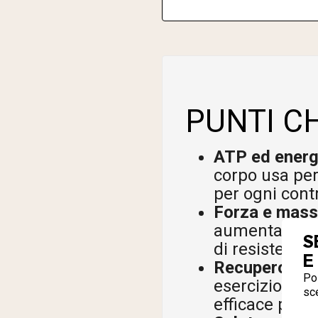
PUNTI C
ATP ed energ
corpo usa per
per ogni cont
Forza e mass
aumentare la
S
di resistenza,
E
Recupero e r
Pos
esercizio, acc
sce
efficace per sp