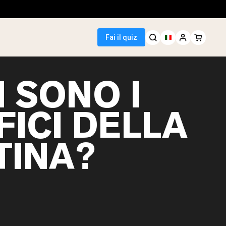
Fai il quiz
 SONO I
FICI DELLA
 Seller
TINA?
i piselli
egan Protein