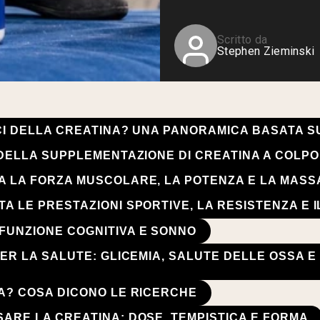
Siero di latte da bovini
alimentati a erba
Shop All Protein Powders
Scritto da
Stephen Zieminski
ICI DELLA CREATINA? UNA PANORAMICA BASATA S
 DELLA SUPPLEMENTAZIONE DI CREATINA A COLPO
A LA FORZA MUSCOLARE, LA POTENZA E LA MASS
A LE PRESTAZIONI SPORTIVE, LA RESISTENZA E 
FUNZIONE COGNITIVA E SONNO
PER LA SALUTE: GLICEMIA, SALUTE DELLE OSSA 
RA? COSA DICONO LE RICERCHE
SARE LA CREATINA: DOSE, TEMPISTICA E FORMA