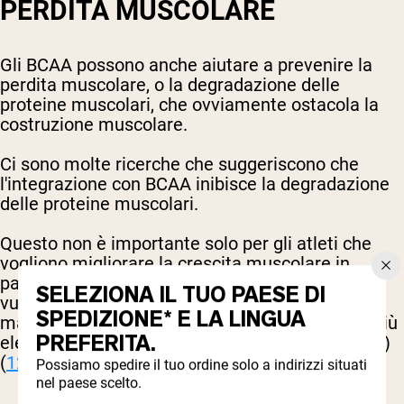
PERDITA MUSCOLARE
Gli BCAA possono anche aiutare a prevenire la
perdita muscolare, o la degradazione delle
proteine muscolari, che ovviamente ostacola la
costruzione muscolare.
Ci sono molte ricerche che suggeriscono che
l'integrazione con BCAA inibisce la degradazione
delle proteine muscolari.
Questo non è importante solo per gli atleti che
vogliono migliorare la crescita muscolare in
palestra, ma anche per alcune popolazioni
SELEZIONA IL TUO PAESE DI
vulnerabili come gli anziani, o chi ha il cancro o
SPEDIZIONE* E LA LINGUA
malattie epatiche, che tendono ad avere livelli più
PREFERITA.
elevati di malnutrizione e perdita muscolare
(
11
)
(
12
)
.
Possiamo spedire il tuo ordine solo a indirizzi situati
nel paese scelto.