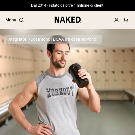
Dal 2014 · Fidato da oltre 1 milione di clienti
Menu
Integratori
Cosa sono i BCAA e a cosa servono?
Termini di ricerca popolari
”Protein Powder“
”Overnight Oats“
”Vegan protein“
”Collagen“
”Micellar Casein“
PROTEIN POWDERS
Best Seller
Proteina di piselli
Proteine del Siero di Latte da
Allevamento al Pascolo