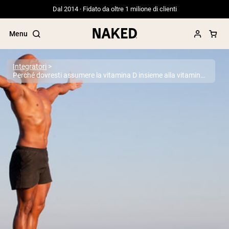
Dal 2014 · Fidato da oltre 1 milione di clienti
Menu
Integratori
Perché dovresti assumere la vitamina D insieme alla vitamina K
Termini di ricerca popolari
”Protein Powder“
”Overnight Oats“
”Vegan protein“
”Collagen“
”Micellar Casein“
PROTEIN POWDERS
Best Seller
Proteina di piselli
Proteine del Siero di Latte da
Allevamento al Pascolo