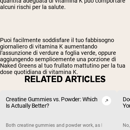
quantità adeguata di vitamina K può comportare
alcuni rischi per la salute.
Puoi facilmente soddisfare il tuo fabbisogno
giornaliero di vitamina K aumentando
l'assunzione di verdure a foglia verde, oppure
aggiungendo semplicemente una porzione di
Naked Greens al tuo frullato mattutino per la tua
dose quotidiana di vitamina K.
RELATED ARTICLES
Creatine Gummies vs. Powder: Which
Do
Is Actually Better?
Yo
Both creatine gummies and powder work, as long as the prod
No,