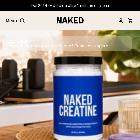
Dal 2014 · Fidato da oltre 1 milione di clienti
Menu
Integratori
La creatina è sicura per le donne? Cosa devi sapere
Termini di ricerca popolari
”Protein Powder“
”Overnight Oats“
”Vegan protein“
”Collagen“
”Micellar Casein“
PROTEIN POWDERS
Best Seller
Proteina di piselli
Proteine del Siero di Latte da
Allevamento al Pascolo