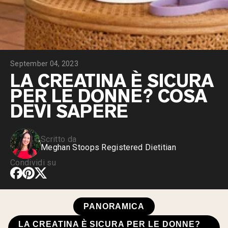
Peptidi di collagene
Whey al cioccolato da latte di mucche
alimentate a erba
Whey di erba alimentata alla vaniglia
Siero di latte da bovini alimentati a erba
Shop All Protein Powders
September 04, 2023
VEGAN PROTEIN
LA CREATINA È SICURA
Best Seller
PER LE DONNE? COSA
Proteina di piselli
DEVI SAPERE
Scritto da
Meghan Stoops Registered Dietitian
Shop All Vegan Protein
Condividi su
PANORAMICA
LA CREATINA È SICURA PER LE DONNE?