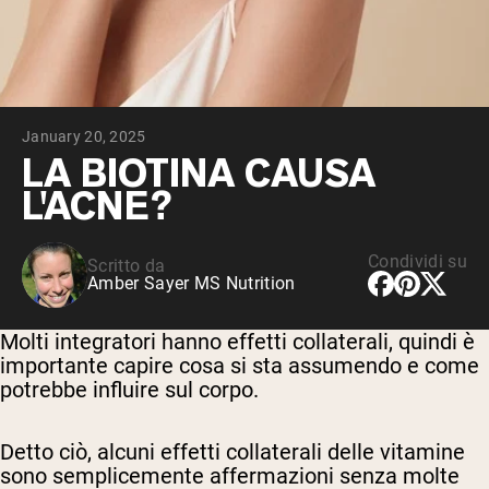
Peptidi di collagene
Whey al cioccolato da latte di mucche
alimentate a erba
Whey di erba alimentata alla vaniglia
Siero di latte da bovini alimentati a erba
Shop All Protein Powders
January 20, 2025
VEGAN PROTEIN
LA BIOTINA CAUSA
Best Seller
L'ACNE?
Proteina di piselli
Condividi su
Scritto da
Amber Sayer MS Nutrition
Molti integratori hanno effetti collaterali, quindi è
Shop All Vegan Protein
importante capire cosa si sta assumendo e come
potrebbe influire sul corpo.
Detto ciò, alcuni effetti collaterali delle vitamine
sono semplicemente affermazioni senza molte