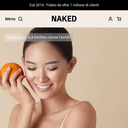
Dal 2014 · Fidato da oltre 1 milione di clienti
Menu
Integratori
La biotina causa l'acne?
Termini di ricerca popolari
”Protein Powder“
”Overnight Oats“
”Vegan protein“
”Collagen“
”Micellar Casein“
PROTEIN POWDERS
Best Seller
Proteina di piselli
Proteine del Siero di Latte da
Allevamento al Pascolo