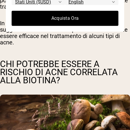
poiché entrambe le vitamine B vengono assorbite
tramite il
stesso percorso
.
Acquista Ora
In definitiva, la buona notizia è che
alcuni studi
suggeriscono che la biotina possa effettivamente
essere efficace nel trattamento di alcuni tipi di
acne.
CHI POTREBBE ESSERE A
RISCHIO DI ACNE CORRELATA
ALLA BIOTINA?