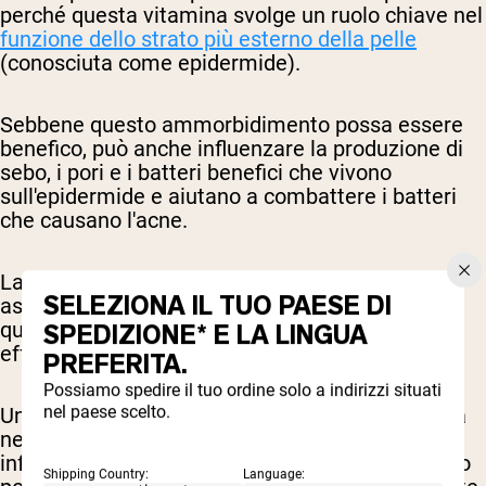
perché questa vitamina svolge un ruolo chiave nel
funzione dello strato più esterno della pelle
(conosciuta come epidermide).
Sebbene questo ammorbidimento possa essere
benefico, può anche influenzare la produzione di
sebo, i pori e i batteri benefici che vivono
sull'epidermide e aiutano a combattere i batteri
che causano l'acne.
La biotina e l'acido pantotenico sono spesso
SELEZIONA IL TUO PAESE DI
assunti insieme nei complessi di vitamine B,
quindi la biotina può essere “incolpata” per gli
SPEDIZIONE* E LA LINGUA
effetti della vitamina B5.
PREFERITA.
Possiamo spedire il tuo ordine solo a indirizzi situati
nel paese scelto.
Un altro motivo per cui la biotina viene implicata
nelle eruzioni acneiche è che la biotina può
influenzare l'assorbimento dell'acido pantotenico
Shipping Country:
Language: