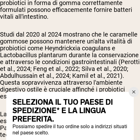
probiotici in forma di gomma correttamente
formulati possono efficacemente fornire batteri
vitali all'intestino.
Studi dal 2020 al 2024 mostrano che le caramelle
gommose possono mantenere un'alta vitalità di
probiotici come Heyndrickxia coagulans e
Lactobacillus plantarum durante la conservazione
e attraverso le condizioni gastrointestinali (Perotti
et al., 2024; Feng et al., 2022; Silva et al., 2020;
Abdulhussain et al., 2024; Kamil et al., 2021).
Questa sopravvivenza attraverso l'ambiente
digestivo ostile è cruciale affinché i probiotici
esercitino i loro benefici per la salute.
SELEZIONA IL TUO PAESE DI
SPEDIZIONE* E LA LINGUA
La chiave di questa maggiore vitalità sembra
PREFERITA.
essere nelle tecniche avanzate di formulazione.
Possiamo spedire il tuo ordine solo a indirizzi situati
Particolarmente promettente è l'uso della
nel paese scelto.
tecnologia di microincapsulazione con materiali