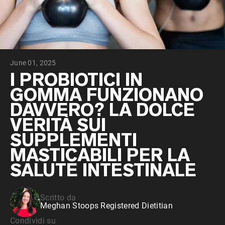
Peptidi di collagene
Whey al cioccolato da latte di mucche
alimentate a erba
Whey di erba alimentata alla vaniglia
Siero di latte da bovini alimentati a erba
Shop All Protein Powders
June 01, 2025
VEGAN PROTEIN
I PROBIOTICI IN
Best Seller
GOMMA FUNZIONANO
Proteina di piselli
DAVVERO? LA DOLCE
VERITÀ SUI
SUPPLEMENTI
MASTICABILI PER LA
Shop All Vegan Protein
SALUTE INTESTINALE
Scritto da
Meghan Stoops Registered Dietitian
Condividi su