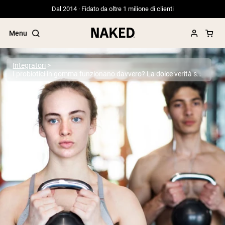
Dal 2014 · Fidato da oltre 1 milione di clienti
Menu
Integratori
I probiotici in gomma funzionano davvero? La dolce verità sui supplementi masticabili per la salute intestinale
Termini di ricerca popolari
”Protein Powder“
”Overnight Oats“
”Vegan protein“
”Collagen“
”Micellar Casein“
PROTEIN POWDERS
Best Seller
Proteina di piselli
Proteine del Siero di Latte da
Allevamento al Pascolo