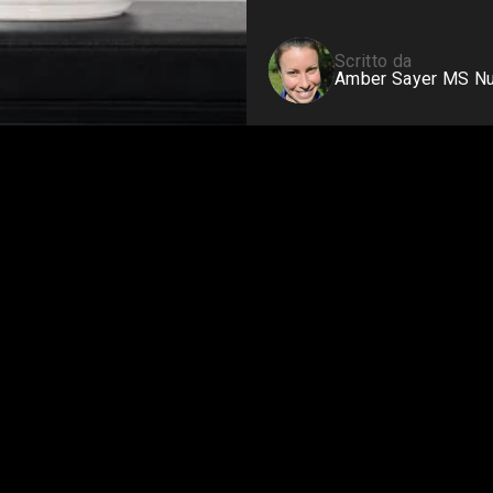
Siero di latte da bovini
alimentati a erba
Shop All Protein Powders
Scritto da
Amber Sayer MS Nut