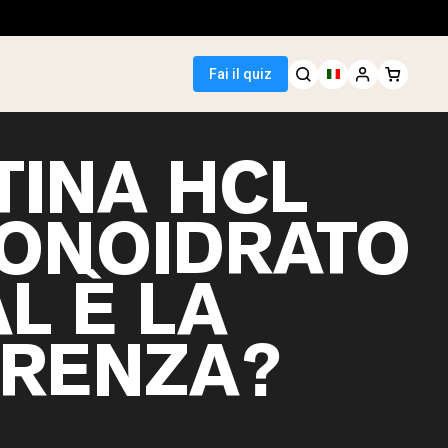
Fai il quiz
TINA HCL
MONOIDRATO
 Seller
L È LA
i piselli
ERENZA?
egan Protein