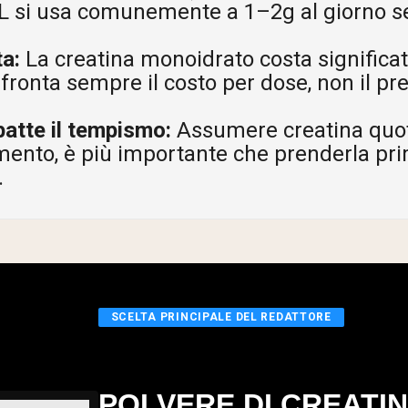
L si usa comunemente a 1–2g al giorno s
ta:
La creatina monoidrato costa signific
fronta sempre il costo per dose, non il pr
atte il tempismo:
Assumere creatina quot
mento, è più importante che prenderla pr
.
SCELTA PRINCIPALE DEL REDATTORE
POLVERE DI CREATI