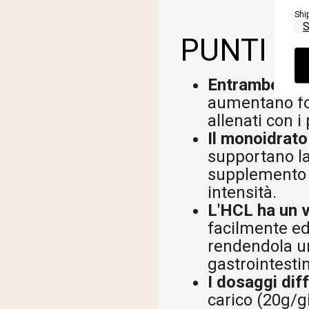
Shi
PUNTI C
Entrambe le 
aumentano for
allenati con i 
Il monoidrato 
supportano la
supplemento n
intensità.
L'HCL ha un v
facilmente ed
rendendola un
gastrointestin
I dosaggi dif
carico (20g/g