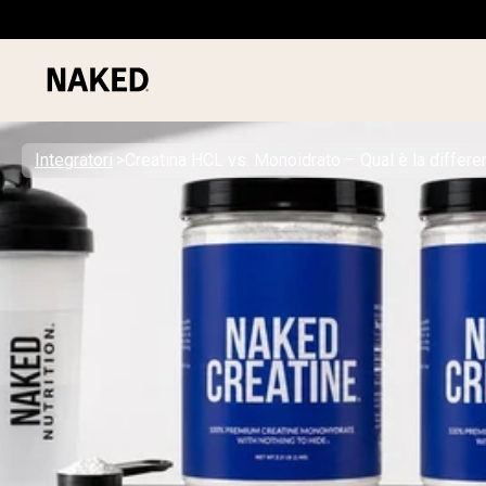
Integratori
Creatina HCL vs. Monoidrato – Qual è la differ
PROTEIN
Termini di ricerca popolari
”Protein Powder“
”Overnight Oats“
”Vegan protein“
”Collagen“
”Micellar Casein“