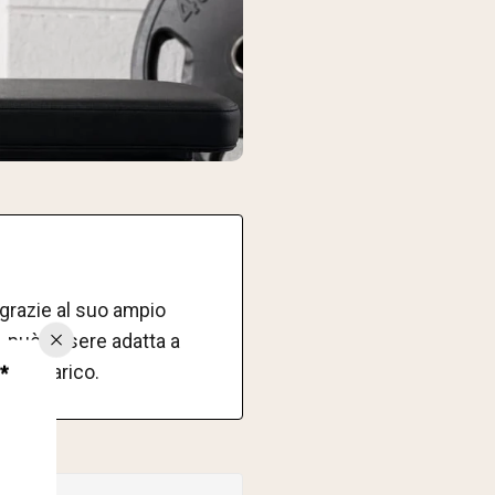
grazie al suo ampio
CL può essere adatta a
*
se di carico.