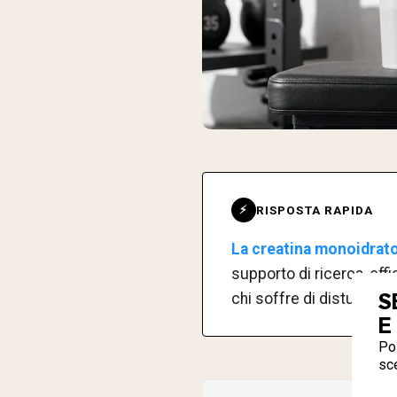
RISPOSTA RAPIDA
⚡
La creatina monoidrato 
supporto di ricerca, eff
S
chi soffre di disturbi di
E
Pos
sce