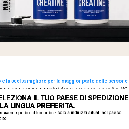
è la scelta migliore per la maggior parte delle persone
icacia comprovata e costo inferiore, mentre la creatina H
ELEZIONA IL TUO PAESE DI SPEDIZIONE
gestivi o preferisce dosi più piccole senza necessità di fa
 LA LINGUA PREFERITA.
siamo spedire il tuo ordine solo a indirizzi situati nel paese
lto.