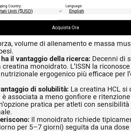
pping Country:
Language:
HIAVE
Acquista Ora
forme funzionano:
Creatina monoidrato e 
za, volume di allenamento e massa musco
pesi.
ha il vantaggio della ricerca:
Decenni di 
 creatina monoidrato. L'ISSN la riconosce
utrizionale ergogenico più efficace per l'
antaggio di solubilità:
La creatina HCL si 
 è associata a meno gonfiore e ritenzione 
'opzione pratica per atleti con sensibilità
ale.
feriscono:
Il monoidrato richiede tipicame
iorno per 5–7 giorni) seguita da una dos