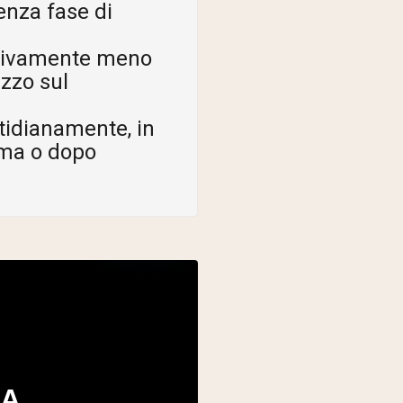
enza fase di
ativamente meno
ezzo sul
idianamente, in
ima o dopo
NA