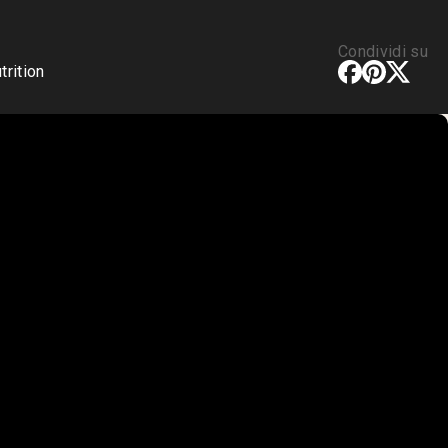
Condividi su
rition