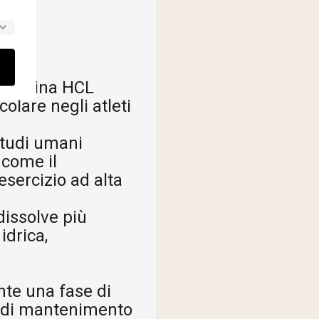
creatina HCL
lare negli atleti
studi umani
 come il
esercizio ad alta
dissolve più
idrica,
nte una fase di
e di mantenimento