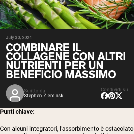
Peptidi di collagene
Whey al cioccolato da latte di mucche
alimentate a erba
Whey di erba alimentata alla vaniglia
Siero di latte da bovini alimentati a erba
Shop All Protein Powders
July 30, 2024
VEGAN PROTEIN
COMBINARE IL
Best Seller
COLLAGENE CON ALTRI
Proteina di piselli
NUTRIENTI PER UN
BENEFICIO MASSIMO
Condividi su
Scritto da
Shop All Vegan Protein
Stephen Zieminski
Punti chiave:
Con alcuni integratori, l'assorbimento è ostacolato