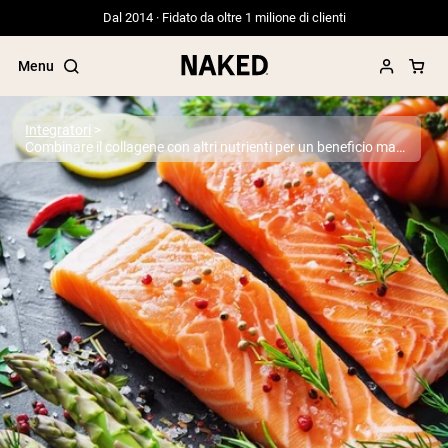
Dal 2014 · Fidato da oltre 1 milione di clienti
Menu
Integratori
Combinare il collagene con altri nutrienti per un beneficio massimo
Termini di ricerca popolari
”Protein Powder“
”Overnight Oats“
”Vegan protein“
”Collagen“
”Micellar Casein“
PROTEIN POWDERS
Best Seller
Proteina di piselli
Proteine del Siero di Latte da
Allevamento al Pascolo