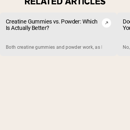
RELATED ARTICLES
Creatine Gummies vs. Powder: Which
Do
Is Actually Better?
Yo
Both creatine gummies and powder work, as long as the prod
No,