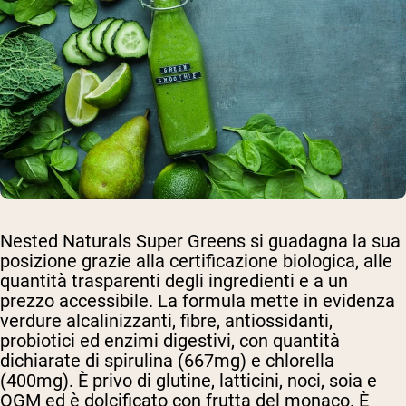
Nested Naturals Super Greens si guadagna la sua
posizione grazie alla certificazione biologica, alle
quantità trasparenti degli ingredienti e a un
prezzo accessibile. La formula mette in evidenza
verdure alcalinizzanti, fibre, antiossidanti,
probiotici ed enzimi digestivi, con quantità
dichiarate di spirulina (667mg) e chlorella
(400mg). È privo di glutine, latticini, noci, soia e
OGM ed è dolcificato con frutta del monaco. È