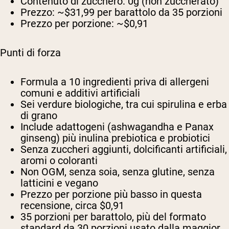
Contenuto di zucchero:
0g (non zuccherato)
Prezzo:
~$31,99 per barattolo da 35 porzioni
Prezzo per porzione:
~$0,91
Punti di forza
Formula a 10 ingredienti priva di allergeni
comuni e additivi artificiali
Sei verdure biologiche, tra cui spirulina e erba
di grano
Include adattogeni (ashwagandha e Panax
ginseng) più inulina prebiotica e probiotici
Senza zuccheri aggiunti, dolcificanti artificiali,
aromi o coloranti
Non OGM, senza soia, senza glutine, senza
latticini e vegano
Prezzo per porzione più basso in questa
recensione, circa $0,91
35 porzioni per barattolo, più del formato
standard da 30 porzioni usato dalla maggior