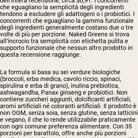
dell’intera recensione, circa $0,91. I concorrenti
che eguagliano la semplicità degli ingredienti
tendono a escludere gli adattogeni o i probiotici. I
concorrenti che eguagliano la gamma funzionale
degli ingredienti generalmente costano due o tre
volte di più per porzione. Naked Greens si trova
all’incrocio tra semplicità con etichetta pulita e
supporto funzionale che nessun altro prodotto in
questa recensione raggiunge.
La formula si basa su sei verdure biologiche
(broccoli, erba medica, cavolo riccio, spinaci,
spirulina e erba di grano), inulina prebiotica,
ashwagandha, Panax ginseng e probiotici. Non
contiene zuccheri aggiunti, dolcificanti artificiali,
aromi artificiali né coloranti artificiali. Il prodotto è
non OGM, senza soia, senza glutine, senza latticini
e vegano, il che lo rende utilizzabile praticamente
con ogni comune preferenza alimentare. Con 35
porzioni per barattolo, offre anche più porzioni