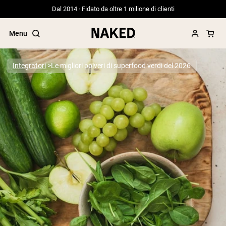
Dal 2014 · Fidato da oltre 1 milione di clienti
Menu
Integratori
Le migliori polveri di superfood verdi del 2026
Termini di ricerca popolari
”Protein Powder“
”Overnight Oats“
”Vegan protein“
”Collagen“
”Micellar Casein“
PROTEIN POWDERS
Best Seller
Proteina di piselli
Proteine del Siero di Latte da Allevamen
Peptidi di collagene