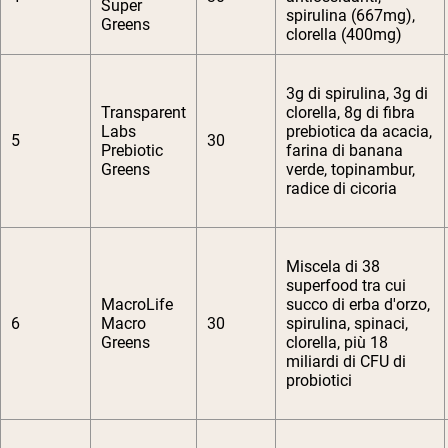
Super
spirulina (667mg),
Greens
clorella (400mg)
3g di spirulina, 3g di
Transparent
clorella, 8g di fibra
Labs
prebiotica da acacia,
5
30
Prebiotic
farina di banana
Greens
verde, topinambur,
radice di cicoria
Miscela di 38
superfood tra cui
MacroLife
succo di erba d'orzo,
6
Macro
30
spirulina, spinaci,
Greens
clorella, più 18
miliardi di CFU di
probiotici