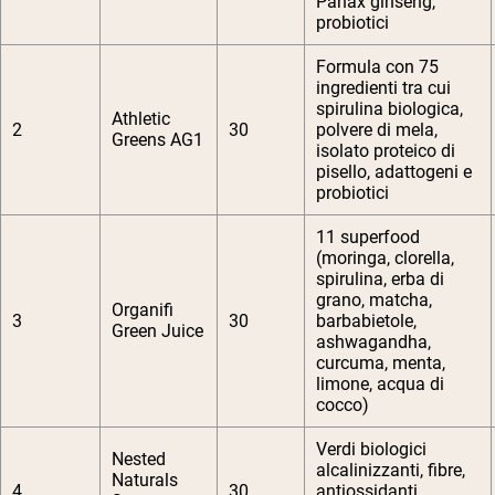
Panax ginseng,
probiotici
Formula con 75
ingredienti tra cui
spirulina biologica,
Athletic
2
30
polvere di mela,
Greens AG1
isolato proteico di
pisello, adattogeni e
probiotici
11 superfood
(moringa, clorella,
spirulina, erba di
grano, matcha,
Organifi
3
30
barbabietole,
Green Juice
ashwagandha,
curcuma, menta,
limone, acqua di
cocco)
Verdi biologici
Nested
alcalinizzanti, fibre,
Naturals
4
30
antiossidanti,