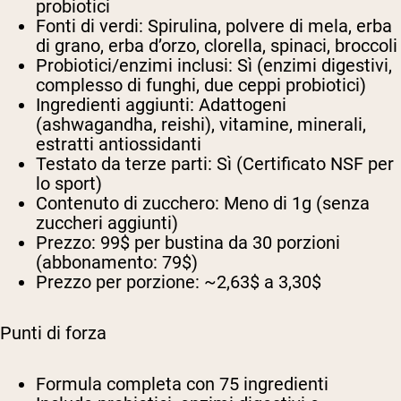
probiotici
Fonti di verdi:
Spirulina, polvere di mela, erba
di grano, erba d’orzo, clorella, spinaci, broccoli
Probiotici/enzimi inclusi:
Sì (enzimi digestivi,
complesso di funghi, due ceppi probiotici)
Ingredienti aggiunti:
Adattogeni
(ashwagandha, reishi), vitamine, minerali,
estratti antiossidanti
Testato da terze parti:
Sì (Certificato NSF per
lo sport)
Contenuto di zucchero:
Meno di 1g (senza
zuccheri aggiunti)
Prezzo:
99$ per bustina da 30 porzioni
(abbonamento: 79$)
Prezzo per porzione:
~2,63$ a 3,30$
Punti di forza
Formula completa con 75 ingredienti