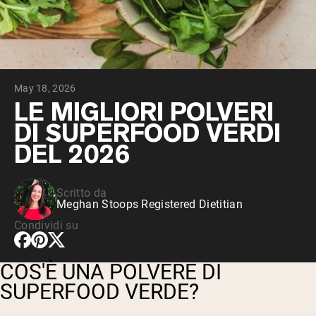
Whey al cioccolato da latte di mucche a
Whey di erba alimentata alla vaniglia
Siero di latte da bovini alimentati a erba
Shop All Protein Powders
May 18, 2026
VEGAN PROTEIN
Best Seller
LE MIGLIORI POLVERI
Proteina di piselli
DI SUPERFOOD VERDI
DEL 2026
Scritto da
Meghan Stoops Registered Dietitian
Shop All Vegan Protein
Condividi su
COS'È UNA POLVERE DI
SUPERFOOD VERDE?