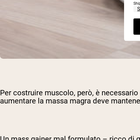
Shi
Per costruire muscolo, però, è necessario
aumentare la massa magra deve mantenere 
Un mass gainer mal formulato – ricco di g