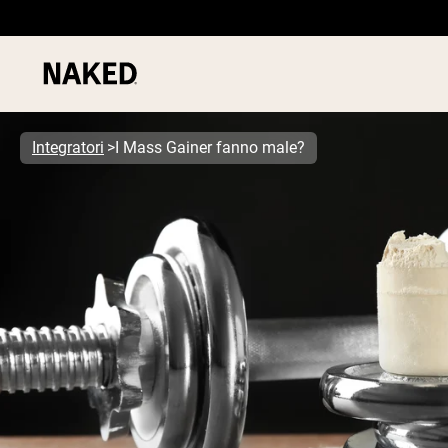
Integratori
I Mass Gainer fanno male?
PROTEIN
Termini di ricerca popolari
”Protein Powder“
”Overnight Oats“
”Vegan protein“
”Collagen“
”Micellar Casein“