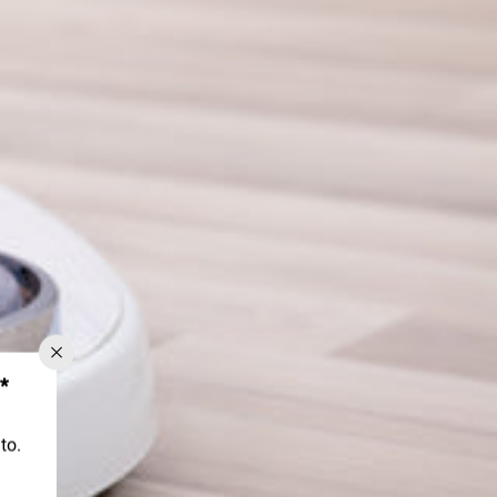
*
to.