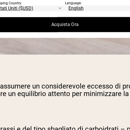
pping Country:
Language:
Acquista Ora
 assumere un considerevole eccesso di prot
un equilibrio attento per minimizzare la
rassi e del tipo sbagliato di carboidrati 