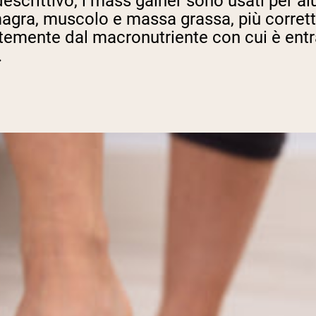
crittivo, i mass gainer sono usati per ai
magra, muscolo e massa grassa, più corre
temente dal macronutriente con cui è entra
.