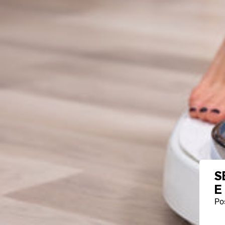
S
E
Pos