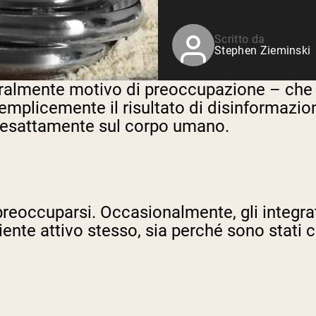
Siero di latte da bovini
alimentati a erba
Shop All Protein Powders
Scritto da
Stephen Zieminski
eneralmente motivo di preoccupazione – che
semplicemente il risultato di disinformaz
 esattamente sul corpo umano.
 preoccuparsi. Occasionalmente, gli integr
iente attivo stesso, sia perché sono stati