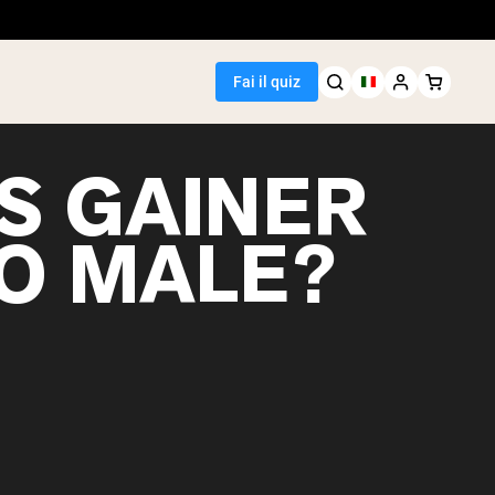
Fai il quiz
SS GAINER
O MALE?
Seller
i piselli
egan Protein