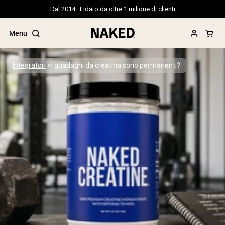
Dal 2014 · Fidato da oltre 1 milione di clienti
Menu
Integratori
I guadagni da creatina sono permanenti?
Termini di ricerca popolari
”Protein Powder“
”Overnight Oats“
”Vegan protein“
”Collagen“
”Micellar Casein“
PROTEIN POWDERS
Best Seller
Proteina di piselli
Proteine del Siero di Latte da
Allevamento al Pascolo