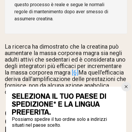
questo processo è reale e segue le normali
regole di mantenimento dopo aver smesso di
assumere creatina.
La ricerca ha dimostrato che la creatina può
aumentare la massa corporea magra sia negli
adulti attivi che sedentari ed è considerata uno
degli integratori più efficaci per incrementare
la massa corporea magra
[6]
Ma quell'efficacia
deriva dall'amplificazione delle prestazioni che
fornisce, non da alcuna azione anabolica
diretta.
SELEZIONA IL TUO PAESE DI
SPEDIZIONE* E LA LINGUA
PREFERITA.
COSA SUCCEDE AI TUOI
Possiamo spedire il tuo ordine solo a indirizzi
GUADAGNI QUANDO SMETTI
situati nel paese scelto.
DI ASSUMERE CREATINA.