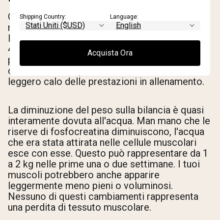
Quando smetti di assumere creatina, le riserve
Shipping Country:
Language:
muscolari di creatina tornano gradualmente ai
livelli di base. Questo processo richiede circa
4-6 settimane.
[9]
Durante quel periodo,
Acquista Ora
probabilmente noterai due cose: una
diminuzione del peso sulla bilancia e un
leggero calo delle prestazioni in allenamento.
La diminuzione del peso sulla bilancia è quasi
interamente dovuta all'acqua. Man mano che le
riserve di fosfocreatina diminuiscono, l'acqua
che era stata attirata nelle cellule muscolari
esce con esse. Questo può rappresentare da 1
a 2 kg nelle prime una o due settimane. I tuoi
muscoli potrebbero anche apparire
leggermente meno pieni o voluminosi.
Nessuno di questi cambiamenti rappresenta
una perdita di tessuto muscolare.