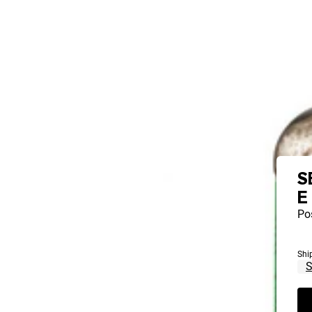
S
E
Pos
Shi