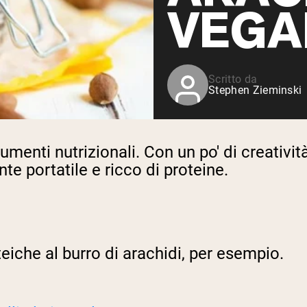
Siero di latte da bovini
VEGA
alimentati a erba
Shop All Protein Powders
Scritto da
Stephen Zieminski
rumenti nutrizionali. Con un po' di creativ
e portatile e ricco di proteine.
eiche al burro di arachidi, per esempio.