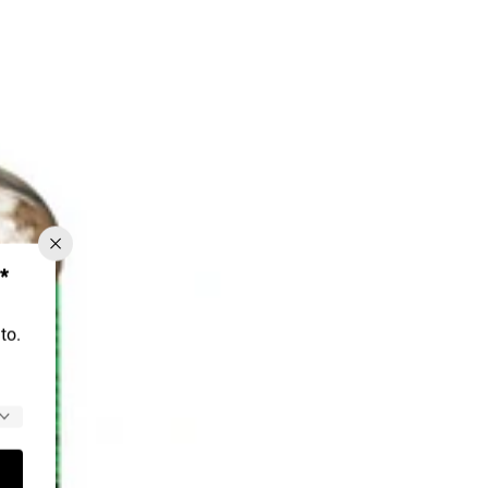
*
to.