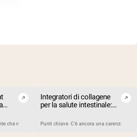
ht
Integratori di collagene
a
per la salute intestinale:
izio
realtà o finzione?
duttori trasformano il siero liquido derivato dalla produzione d
e che migliori le tue prestazioni durante l’allenamento? Scopri
Punti chiave C'è ancora una carenza di ricer