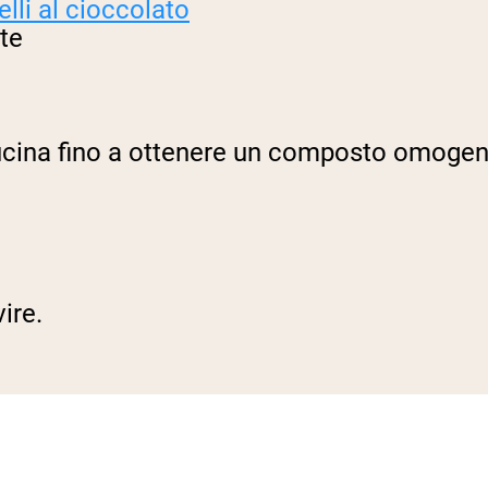
elli al cioccolato
nte
a cucina fino a ottenere un composto omoge
vire.