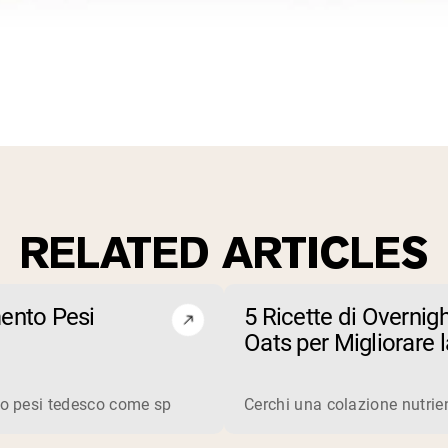
RELATED ARTICLES
ento Pesi
5 Ricette di Overnig
Oats per Migliorare l
Resistenza all’Eserc
 siero proteico è una proteina completa derivata dal latte. I pro
o pesi tedesco come sport..
Cerchi una colazione nutrient