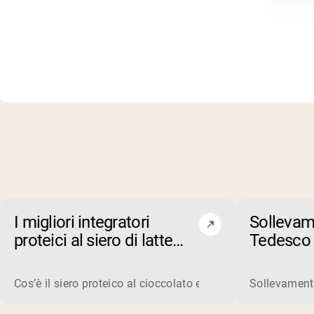
I migliori integratori
Sollevam
proteici al siero di latte
Tedesco
con cioccolato e burro di
arachidi del 2026
Cos’è il siero proteico al cioccolato e burro di arachidi? Il
Sollevament