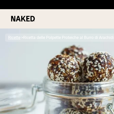
Ricette
Ricetta delle Polpette Proteiche al Burro di Arachi
PROTEIN
Termini di ricerca popolari
”Protein Powder“
”Overnight Oats“
”Vegan protein“
”Collagen“
”Micellar Casein“