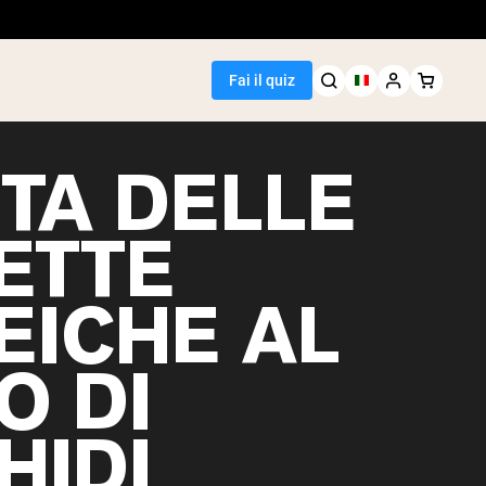
Fai il quiz
TTA DELLE
ETTE
Seller
EICHE AL
i piselli
O DI
HIDI
egan Protein