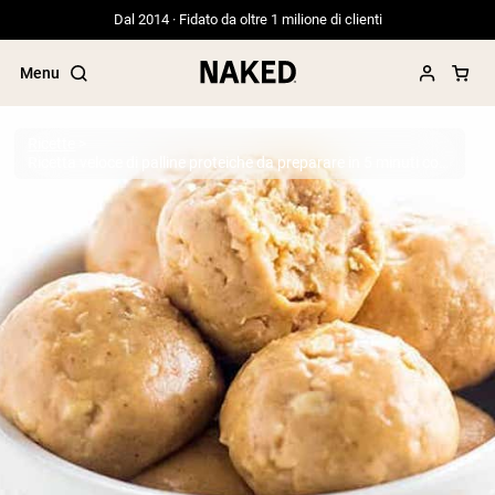
Dal 2014 · Fidato da oltre 1 milione di clienti
Menu
Ricette
Ricetta veloce di palline proteiche da preparare in 5 minuti con proteine in polvere alla vaniglia
Termini di ricerca popolari
”Protein Powder“
”Overnight Oats“
”Vegan protein“
”Collagen“
”Micellar Casein“
PROTEIN POWDERS
Best Seller
Proteina di piselli
Proteine del Siero di Latte da
Allevamento al Pascolo