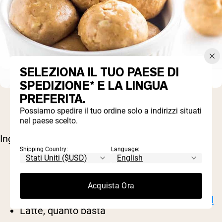
SELEZIONA IL TUO PAESE DI
SPEDIZIONE* E LA LINGUA
PREFERITA.
Possiamo spedire il tuo ordine solo a indirizzi situati
nel paese scelto.
Ingredienti:
Shipping Country:
Language:
1/2 tazza di burro di frutta secca (a scelta)
3 cucchiai di miele
Acquista Ora
1/8 cucchiaino di sale
2/3 cup
Polvere proteica alla vaniglia Naked
Latte, quanto basta