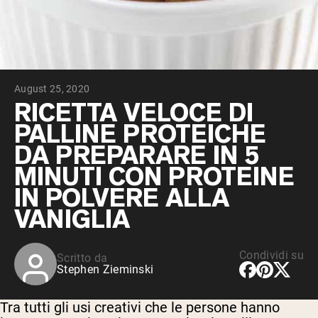
Peptidi di collagene
Whey al cioccolato da latte di mucche
alimentate a erba
Whey di erba alimentata alla vaniglia
Siero di latte da bovini alimentati a erba
Shop All Protein Powders
August 25, 2020
VEGAN PROTEIN
RICETTA VELOCE DI
Best Seller
PALLINE PROTEICHE
Proteina di piselli
DA PREPARARE IN 5
MINUTI CON PROTEINE
IN POLVERE ALLA
VANIGLIA
Shop All Vegan Protein
Condividi su
Scritto da
Stephen Zieminski
Tra tutti gli usi creativi che le persone hanno