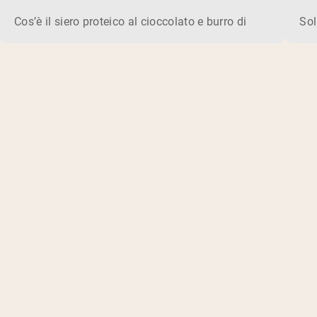
Cos’è il siero proteico al cioccolato e burro di arachidi? Il
Sol