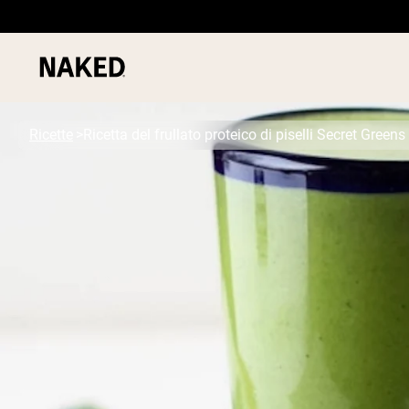
Ricette
Ricetta del frullato proteico di piselli Secret Greens
PROTEIN
Termini di ricerca popolari
”Protein Powder“
”Overnight Oats“
”Vegan protein“
”Collagen“
”Micellar Casein“