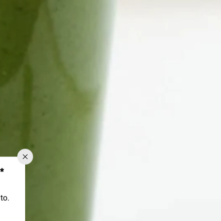
*
to.