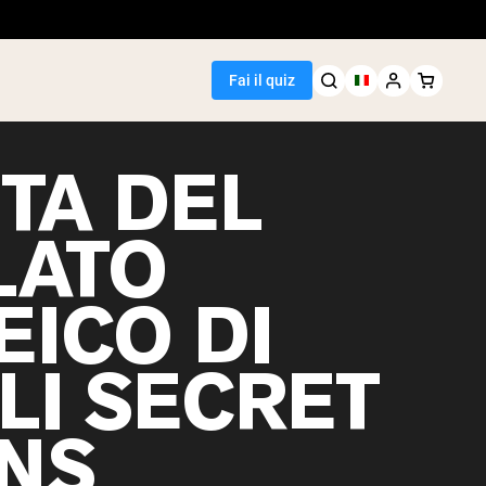
Fai il quiz
TA DEL
LATO
Seller
EICO DI
i piselli
LI SECRET
NS
egan Protein