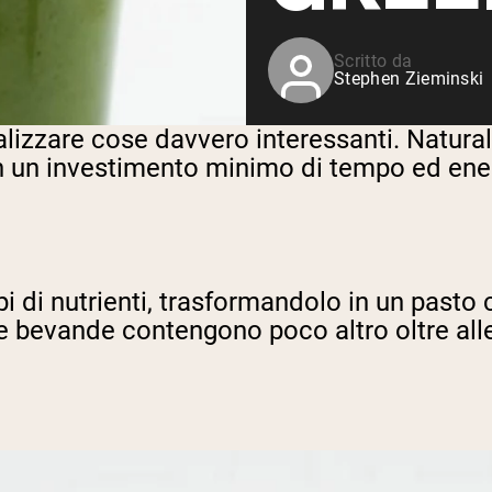
Siero di latte da bovini
alimentati a erba
Shop All Protein Powders
Scritto da
Stephen Zieminski
ealizzare cose davvero interessanti. Natu
on un investimento minimo di tempo ed ene
i tipi di nutrienti, trasformandolo in un p
ste bevande contengono poco altro oltre all