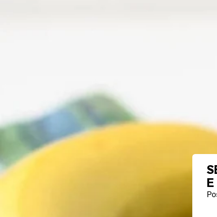
S
E
Pos