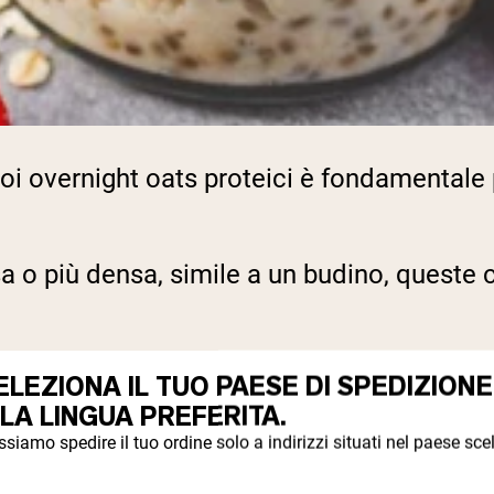
oi overnight oats proteici è fondamentale 
 o più densa, simile a un budino, queste c
l rapporto liquido-fiocchi, questi consigli
ELEZIONA IL TUO PAESE DI SPEDIZIONE
'ora di gustare ogni mattina.
 LA LINGUA PREFERITA.
siamo spedire il tuo ordine solo a indirizzi situati nel paese scel
DI LIQUIDO