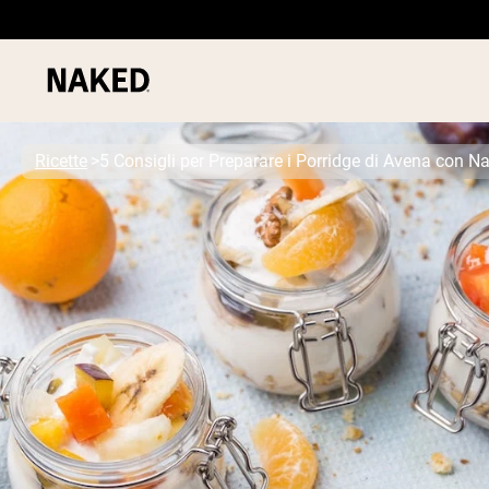
Ricette
5 Consigli per Preparare i Porridge di Avena con N
PROTEIN
Termini di ricerca popolari
”Protein Powder“
”Overnight Oats“
”Vegan protein“
”Collagen“
”Micellar Casein“