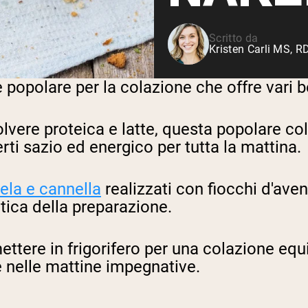
Siero di latte da bovini
alimentati a erba
Shop All Protein Powders
Scritto da
Kristen Carli MS, R
 popolare per la colazione che offre vari be
vere proteica e latte, questa popolare col
erti sazio ed energico per tutta la mattina.
ela e cannella
realizzati con fiocchi d'aven
atica della preparazione.
ettere in frigorifero per una colazione equ
e nelle mattine impegnative.