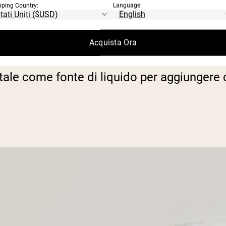
pping Country:
Language:
 liquido. Aggiungi 2 misurini colmi a 8 once
Acquista Ora
 overnight oats.
tale come fonte di liquido per aggiungere