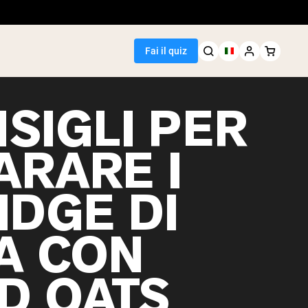
Fai il quiz
SIGLI PER
ARARE I
Seller
IDGE DI
i piselli
A CON
D OATS
egan Protein