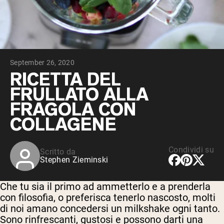
Peptidi di collagene
Whey al cioccolato da latte di mucche
alimentate a erba
Whey di erba alimentata alla vaniglia
Siero di latte da bovini alimentati a erba
Shop All Protein Powders
September 26, 2020
VEGAN PROTEIN
RICETTA DEL
Best Seller
FRULLATO ALLA
Proteina di piselli
FRAGOLA CON
COLLAGENE
Condividi su
Scritto da
Shop All Vegan Protein
Stephen Zieminski
Che tu sia il primo ad ammetterlo e a prenderla
con filosofia, o preferisca tenerlo nascosto, molti
di noi amano concedersi un milkshake ogni tanto.
Sono rinfrescanti, gustosi e possono darti una