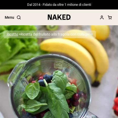
Dal 2014 · Fidato da oltre 1 milione di clienti
Menu
Ricette
Ricetta del frullato alla fragola con collagene
Termini di ricerca popolari
”Protein Powder“
”Overnight Oats“
”Vegan protein“
”Collagen“
”Micellar Casein“
PROTEIN POWDERS
Best Seller
Proteina di piselli
Proteine del Siero di Latte da
Allevamento al Pascolo