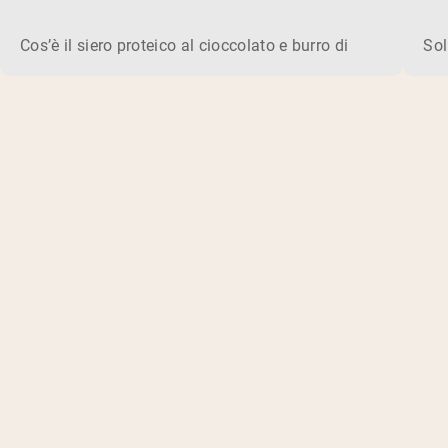
del 2026
Cos’è il siero proteico al cioccolato e burro di arachidi? Il
Sol