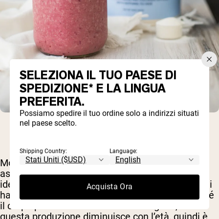
SELEZIONA IL TUO PAESE DI
SPEDIZIONE* E LA LINGUA
PREFERITA.
Possiamo spedire il tuo ordine solo a indirizzi situati
nel paese scelto.
Shipping Country:
Language:
Molti di noi hanno sentito parlare dei benefici di
assumere abbastanza proteine, ma pochi
identificano il collagene come una proteina di cui
Acquista Ora
hanno bisogno di assumere di più. Questo perché
il corpo produce naturalmente collagene, ma
questa produzione diminuisce con l’età, quindi è