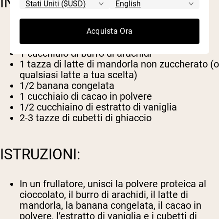
INGREDIENTI:
2 misurini
Naked Chocolate Whey
o
Naked
Acquista Ora
Chocolate Pea
polvere proteica
1 cucchiaio di burro di arachidi
1 tazza di latte di mandorla non zuccherato (o
qualsiasi latte a tua scelta)
1/2 banana congelata
1 cucchiaio di cacao in polvere
1/2 cucchiaino di estratto di vaniglia
2-3 tazze di cubetti di ghiaccio
ISTRUZIONI:
In un frullatore, unisci la polvere proteica al
cioccolato, il burro di arachidi, il latte di
mandorla, la banana congelata, il cacao in
polvere, l’estratto di vaniglia e i cubetti di