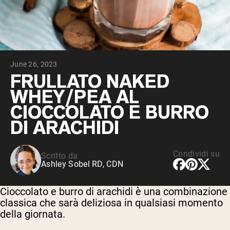
Peptidi di collagene
Whey al cioccolato da latte di mucche
alimentate a erba
Whey di erba alimentata alla vaniglia
Siero di latte da bovini alimentati a erba
Shop All Protein Powders
June 26, 2023
VEGAN PROTEIN
FRULLATO NAKED
Best Seller
WHEY/PEA AL
Proteina di piselli
CIOCCOLATO E BURRO
DI ARACHIDI
Condividi su
Scritto da
Shop All Vegan Protein
Ashley Sobel RD, CDN
Cioccolato e burro di arachidi è una combinazione
classica che sarà deliziosa in qualsiasi momento
della giornata.