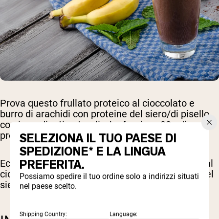
Prova questo frullato proteico al cioccolato e
burro di arachidi con proteine del siero/di pisello,
con ingredienti naturali, che fornisce 30g di
proteine deliziose per porzione.
SELEZIONA IL TUO PAESE DI
SPEDIZIONE* E LA LINGUA
PREFERITA.
Ecco una ricetta golosa per un frullato proteico al
cioccolato e burro di arachidi usando proteine del
Possiamo spedire il tuo ordine solo a indirizzi situati
siero del latte:
nel paese scelto.
Shipping Country:
Language: