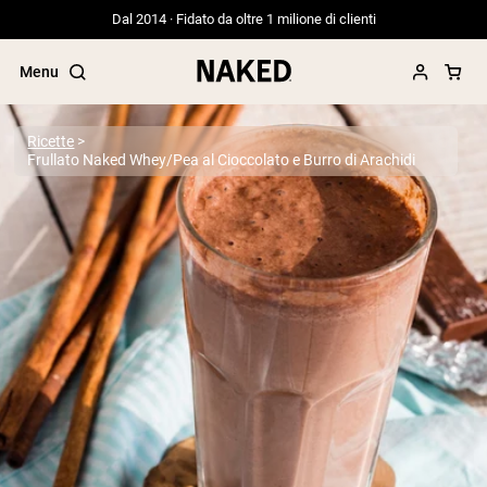
Dal 2014 · Fidato da oltre 1 milione di clienti
Menu
Ricette
Frullato Naked Whey/Pea al Cioccolato e Burro di Arachidi
Termini di ricerca popolari
”Protein Powder“
”Overnight Oats“
”Vegan protein“
”Collagen“
”Micellar Casein“
PROTEIN POWDERS
Best Seller
Proteina di piselli
Proteine del Siero di Latte da
Allevamento al Pascolo