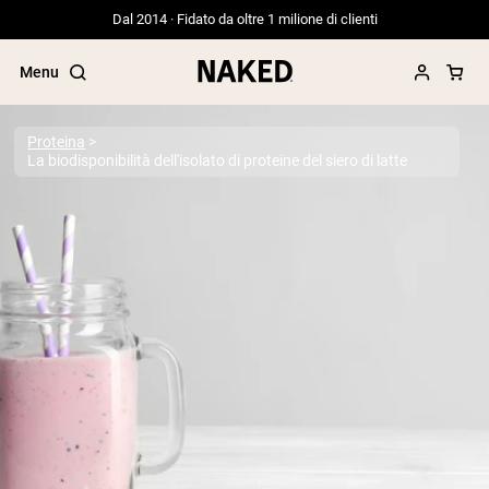
Dal 2014 · Fidato da oltre 1 milione di clienti
Menu
Proteina
La biodisponibilità dell'isolato di proteine del siero di latte
Termini di ricerca popolari
”Protein Powder“
”Overnight Oats“
”Vegan protein“
”Collagen“
”Micellar Casein“
PROTEIN POWDERS
Best Seller
Proteina di piselli
Proteine del Siero di Latte da
Allevamento al Pascolo