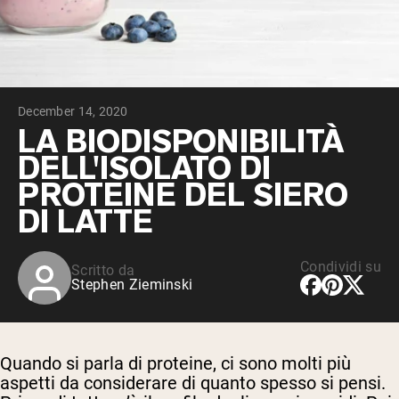
Peptidi di collagene
Whey al cioccolato da latte di mucche
alimentate a erba
Whey di erba alimentata alla vaniglia
Siero di latte da bovini alimentati a erba
Shop All Protein Powders
December 14, 2020
VEGAN PROTEIN
LA BIODISPONIBILITÀ
Best Seller
DELL'ISOLATO DI
Proteina di piselli
PROTEINE DEL SIERO
DI LATTE
Condividi su
Scritto da
Shop All Vegan Protein
Stephen Zieminski
Quando si parla di proteine, ci sono molti più
aspetti da considerare di quanto spesso si pensi.