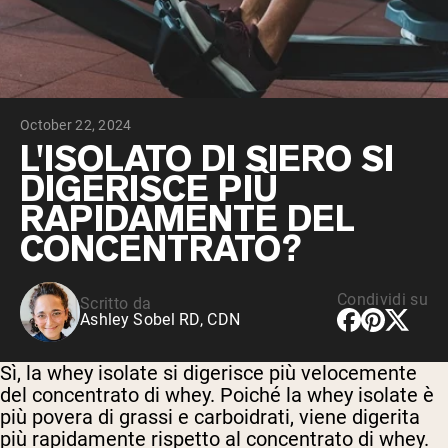
Peptidi di collagene
Whey al cioccolato da latte di mucche
alimentate a erba
Whey di erba alimentata alla vaniglia
Siero di latte da bovini alimentati a erba
Shop All Protein Powders
October 22, 2024
VEGAN PROTEIN
L'ISOLATO DI SIERO SI
Best Seller
DIGERISCE PIÙ
Proteina di piselli
RAPIDAMENTE DEL
CONCENTRATO?
Condividi su
Scritto da
Shop All Vegan Protein
Ashley Sobel RD, CDN
Sì, la whey isolate si digerisce più velocemente
del concentrato di whey. Poiché la whey isolate è
più povera di grassi e carboidrati, viene digerita
più rapidamente rispetto al concentrato di whey.