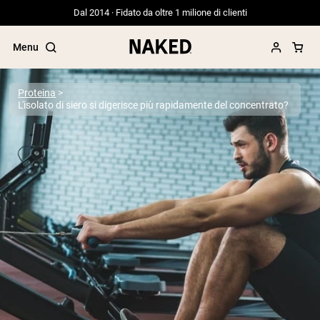
Dal 2014 · Fidato da oltre 1 milione di clienti
Menu
Proteina
L'isolato di siero si digerisce più rapidamente del concentrato?
Termini di ricerca popolari
”Protein Powder“
”Overnight Oats“
”Vegan protein“
”Collagen“
”Micellar Casein“
PROTEIN POWDERS
Best Seller
Proteina di piselli
Proteine del Siero di Latte da
Allevamento al Pascolo