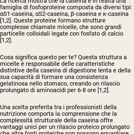
La ricerca mostra che la caseina è in realtà una
famiglia di fosfoproteine composta da diversi tipi:
αS1-caseina, αS2-caseina, β-caseina e κ-caseina
[1,2]. Queste proteine formano strutture
complesse chiamate micelle, che sono grandi
particelle colloidali legate con fosfato di calcio
[1,2].
Cosa significa questo per te? Questa struttura a
micelle è responsabile delle caratteristiche
distintive della caseina di digestione lenta e della
sua capacità di formare una consistenza
gelatinosa nello stomaco, creando un rilascio
prolungato di aminoacidi per 6-8 ore [1,2].
Una scelta preferita tra i professionisti della
nutrizione
comporta la comprensione che la
complessità strutturale della caseina offre
vantaggi unici per un rilascio proteico prolungato
che altre fonti proteiche non possono eguagliare.