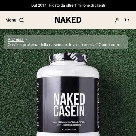
Dal 2014 · Fidato da oltre 1 milione di clienti
Menu
Proteina
Cos'è la proteina della caseina e dovresti usarla? Guida completa 2026 alla proteina a rilascio lento
Termini di ricerca popolari
”Protein Powder“
”Overnight Oats“
”Vegan protein“
”Collagen“
”Micellar Casein“
PROTEIN POWDERS
Best Seller
Proteina di piselli
Proteine del Siero di Latte da
Allevamento al Pascolo