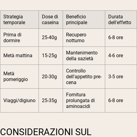
Strategia
Dose di
Beneficio
Durata
temporale
caseina
principale
dell'effetto
Prima di
Recupero
25-40g
6-8 ore
dormire
notturno
Mantenimento
Metà mattina
15-25g
4-6 ore
della sazietà
Controllo
Metà
20-30g
dell'appetito pre-
3-5 ore
pomeriggio
cena
Fornitura
Viaggi/digiuno
25-35g
prolungata di
6-8 ore
aminoacidi
CONSIDERAZIONI SUL