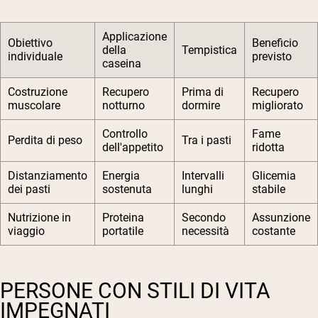
Applicazione
Obiettivo
Beneficio
della
Tempistica
individuale
previsto
caseina
Costruzione
Recupero
Prima di
Recupero
muscolare
notturno
dormire
migliorato
Controllo
Fame
Perdita di peso
Tra i pasti
dell'appetito
ridotta
Distanziamento
Energia
Intervalli
Glicemia
dei pasti
sostenuta
lunghi
stabile
Nutrizione in
Proteina
Secondo
Assunzione
viaggio
portatile
necessità
costante
PERSONE CON STILI DI VITA
IMPEGNATI