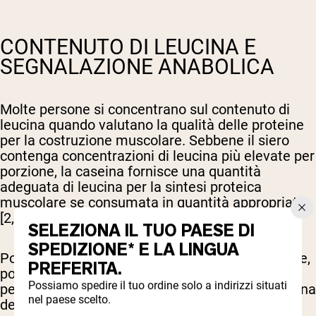
CONTENUTO DI LEUCINA E
SEGNALAZIONE ANABOLICA
Molte persone si concentrano sul contenuto di
leucina quando valutano la qualità delle proteine
per la costruzione muscolare. Sebbene il siero
contenga concentrazioni di leucina più elevate per
porzione, la caseina fornisce una quantità
adeguata di leucina per la sintesi proteica
muscolare se consumata in quantità appropriate
[2,3].
SELEZIONA IL TUO PAESE DI
SPEDIZIONE* E LA LINGUA
Poiché la caseina rilascia aminoacidi lentamente,
PREFERITA.
potrebbe richiedere dosi leggermente maggiori
Possiamo spedire il tuo ordine solo a indirizzi situati
per raggiungere gli stessi livelli massimi di leucina
nel paese scelto.
del siero. Le ricerche suggeriscono che 30-40