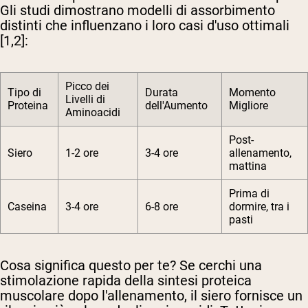
Gli studi dimostrano modelli di assorbimento
distinti che influenzano i loro casi d'uso ottimali
[1,2]:
Picco dei
Tipo di
Durata
Momento
Livelli di
Proteina
dell'Aumento
Migliore
Aminoacidi
Post-
Siero
1-2 ore
3-4 ore
allenamento,
mattina
Prima di
Caseina
3-4 ore
6-8 ore
dormire, tra i
pasti
Cosa significa questo per te? Se cerchi una
stimolazione rapida della sintesi proteica
muscolare dopo l'allenamento, il siero fornisce un