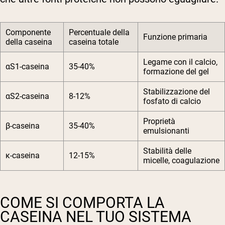
Componente
Percentuale della
Funzione primaria
della caseina
caseina totale
Legame con il calcio,
αS1-caseina
35-40%
formazione del gel
Stabilizzazione del
αS2-caseina
8-12%
fosfato di calcio
Proprietà
β-caseina
35-40%
emulsionanti
Stabilità delle
κ-caseina
12-15%
micelle, coagulazione
COME SI COMPORTA LA
CASEINA NEL TUO SISTEMA