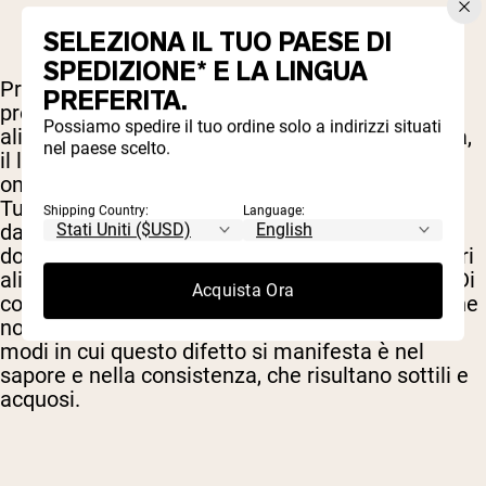
SELEZIONA IL TUO PAESE DI
SPEDIZIONE* E LA LINGUA
Prendiamo per esempio il siero e la caseina, le
PREFERITA.
proteine del latte. Quando le mucche sono
Possiamo spedire il tuo ordine solo a indirizzi situati
alimentate con una dieta naturale a base di erba,
nel paese scelto.
il latte che producono è ricco di acidi grassi
omega-3 e acidi linoleici coniugati salutari.
Tuttavia, la maggior parte delle volte le mucche
Shipping Country:
Language:
da latte vengono tenute in allevamenti intensivi
dove ricevono una dieta costante di cereali e altri
alimenti che normalmente non mangerebbero. Di
Acquista Ora
conseguenza, il latte prelevato da queste mucche
non ha la struttura che dovrebbe avere. Uno dei
modi in cui questo difetto si manifesta è nel
sapore e nella consistenza, che risultano sottili e
acquosi.