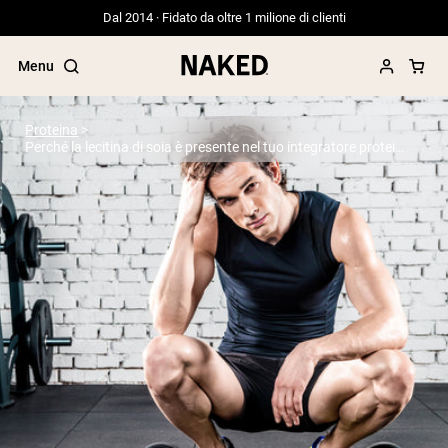
Dal 2014 · Fidato da oltre 1 milione di clienti
Menu
Proteina
Perché la lecitina di soia è presente nel tuo integratore proteico?
Termini di ricerca popolari
”Protein Powder“
”Overnight Oats“
”Vegan protein“
”Collagen“
”Micellar Casein“
PROTEIN POWDERS
Best Seller
Proteina di piselli
Proteine del Siero di Latte da
Allevamento al Pascolo