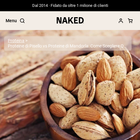
Dal 2014 · Fidato da oltre 1 milione di clienti
Menu
Proteina
Proteine di Pisello vs Proteine di Mandorla: Come Scegliere Quella Giusta?
Termini di ricerca popolari
”Protein Powder“
”Overnight Oats“
”Vegan protein“
”Collagen“
”Micellar Casein“
PROTEIN POWDERS
Best Seller
Proteina di piselli
Proteine del Siero di Latte da
Allevamento al Pascolo