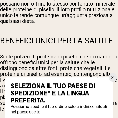
possano non offrire lo stesso contenuto minerale
delle proteine di pisello, il loro profilo nutrizionale
unico le rende comunque un'aggiunta preziosa a
qualsiasi dieta.
BENEFICI UNICI PER LA SALUTE
Sia le polveri di proteine di pisello che di mandorla
offrono benefici unici per la salute che le
distinguono da altre fonti proteiche vegetali. Le
proteine di pisello, ad esempio, contengono alti
livelli di arginina, un amminoacido che può aiutare
SELEZIONA IL TUO PAESE DI
a migliorare la circolazione sanguigna e ridurre
l'infiammazione. Questo rende le proteine di
SPEDIZIONE* E LA LINGUA
pisello un'ottima scelta per chi desidera
PREFERITA.
supportare la salute cardiovascolare e ottimizzare
Possiamo spedire il tuo ordine solo a indirizzi situati
le prestazioni atletiche.
nel paese scelto.