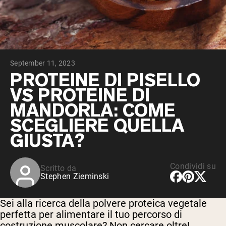
Peptidi di collagene
Whey al cioccolato da latte di mucche
alimentate a erba
Whey di erba alimentata alla vaniglia
Siero di latte da bovini alimentati a erba
Shop All Protein Powders
September 11, 2023
VEGAN PROTEIN
PROTEINE DI PISELLO
Best Seller
VS PROTEINE DI
Proteina di piselli
MANDORLA: COME
SCEGLIERE QUELLA
GIUSTA?
Shop All Vegan Protein
Condividi su
Scritto da
Stephen Zieminski
Sei alla ricerca della polvere proteica vegetale
perfetta per alimentare il tuo percorso di
costruzione muscolare? Non cercare oltre!