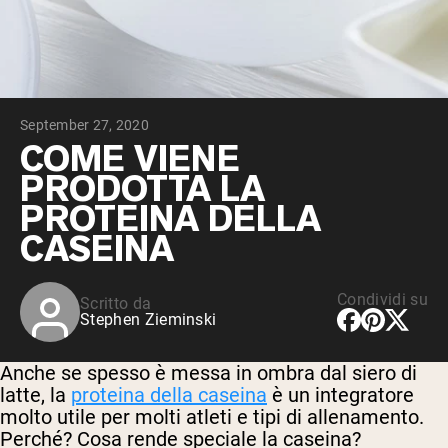
Peptidi di collagene
Whey al cioccolato da latte di mucche
alimentate a erba
Whey di erba alimentata alla vaniglia
Siero di latte da bovini alimentati a erba
Shop All Protein Powders
September 27, 2020
VEGAN PROTEIN
COME VIENE
Best Seller
PRODOTTA LA
Proteina di piselli
PROTEINA DELLA
CASEINA
Condividi su
Scritto da
Shop All Vegan Protein
Stephen Zieminski
Anche se spesso è messa in ombra dal siero di
latte, la
proteina della caseina
è un integratore
molto utile per molti atleti e tipi di allenamento.
Perché? Cosa rende speciale la caseina?