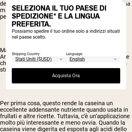
detto, la caseina tende a coagulare e formare una
SELEZIONA IL TUO PAESE DI
massa solida – questa proprietà è ciò che
SPEDIZIONE* E LA LINGUA
permette di separarla dal siero di latte.
PREFERITA.
Possiamo spedire il tuo ordine solo a indirizzi situati
nel paese scelto.
Ma la caseina fa la stessa cosa nel tuo corpo.
Shipping Country:
Language:
Anche dopo essere stata polverizzata, le proteine
che compongono la caseina amano formare una
struttura gelatinosa.
Acquista Ora
Per prima cosa, questo rende la caseina un
eccellente addensante nutriente quando usata in
frullati e altre ricette. Tuttavia, c’è un’applicazione
molto più interessante e meno ovvia. Quando la
caseina viene digerita ed esposta agli acidi dello