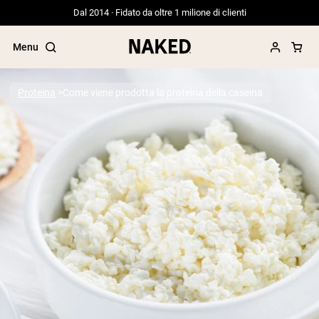
Dal 2014 · Fidato da oltre 1 milione di clienti
Menu
Proteina
Come viene prodotta la proteina della caseina
Termini di ricerca popolari
”Protein Powder“
”Overnight Oats“
”Vegan protein“
”Collagen“
”Micellar Casein“
PROTEIN POWDERS
Best Seller
Proteina di piselli
Proteine del Siero di Latte da
Allevamento al Pascolo