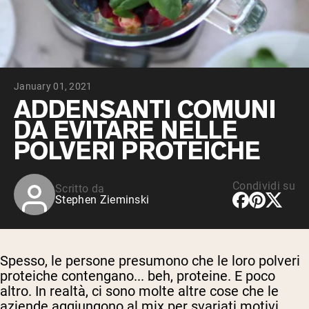
Peptidi di collagene
Whey al cioccolato da latte di mucche
alimentate a erba
Whey di erba alimentata alla vaniglia
Siero di latte da bovini alimentati a erba
Shop All Protein Powders
January 01, 2021
VEGAN PROTEIN
ADDENSANTI COMUNI
Best Seller
DA EVITARE NELLE
Proteina di piselli
POLVERI PROTEICHE
Condividi su
Scritto da
Stephen Zieminski
Shop All Vegan Protein
Spesso, le persone presumono che le loro polveri
proteiche contengano... beh, proteine. E poco
altro. In realtà, ci sono molte altre cose che le
aziende aggiungono al mix per svariati motivi.