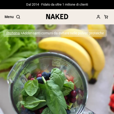
Dal 2014 · Fidato da oltre 1 milione di clienti
Menu
Proteina
Addensanti comuni da evitare nelle polveri proteiche
Termini di ricerca popolari
”Protein Powder“
”Overnight Oats“
”Vegan protein“
”Collagen“
”Micellar Casein“
PROTEIN POWDERS
Best Seller
Proteina di piselli
Proteine del Siero di Latte da
Allevamento al Pascolo