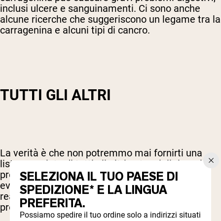
inclusi ulcere e sanguinamenti. Ci sono anche
alcune ricerche che suggeriscono un legame tra la
carragenina e alcuni tipi di cancro.
TUTTI GLI ALTRI
La verità è che non potremmo mai fornirti una
lista completa di tutti gli altri potenziali riempitivi
SELEZIONA IL TUO PAESE DI
presenti sul mercato. E se deciderai o meno di
evitarli dipenderà da molti fattori personali. In
SPEDIZIONE* E LA LINGUA
realtà, però, non c’è motivo che la tua polvere
PREFERITA.
proteica contenga tutti questi riempitivi.
Possiamo spedire il tuo ordine solo a indirizzi situati