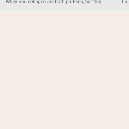
Whey and collagen are both proteins, but they do different 
La 