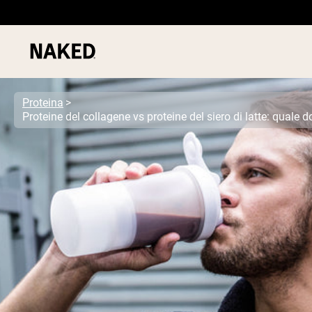
Proteina
Proteine del collagene vs proteine del siero di latte: quale
PROTEIN
Termini di ricerca popolari
”Protein Powder“
”Overnight Oats“
”Vegan protein“
”Collagen“
”Micellar Casein“