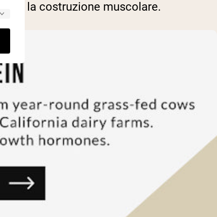
ili per la costruzione muscolare.