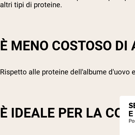
altri tipi di proteine.
È MENO COSTOSO DI 
Rispetto alle proteine dell'albume d'uovo e
S
È IDEALE PER LA CO
E
Pos