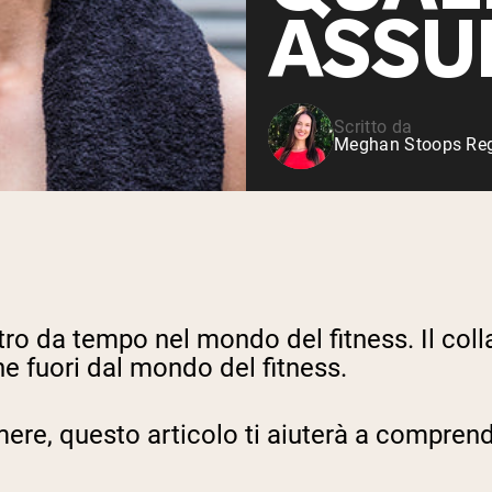
Siero di latte da bovini
ASSU
alimentati a erba
Shop All Protein Powders
Scritto da
Meghan Stoops Regi
lastro da tempo nel mondo del fitness. Il 
he fuori dal mondo del fitness.
ere, questo articolo ti aiuterà a comprende