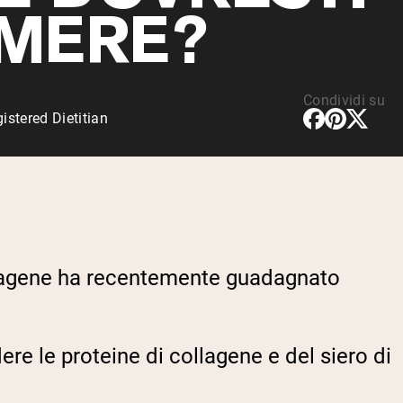
MERE?
Condividi su
stered Dietitian
collagene ha recentemente guadagnato
re le proteine di collagene e del siero di