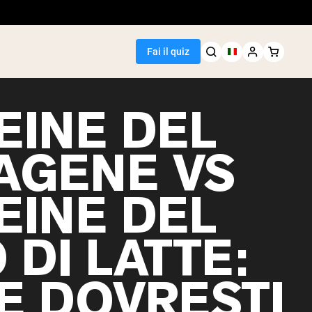
Fai il quiz
EINE DEL
AGENE VS
Seller
EINE DEL
i piselli
 DI LATTE:
E DOVRESTI
egan Protein