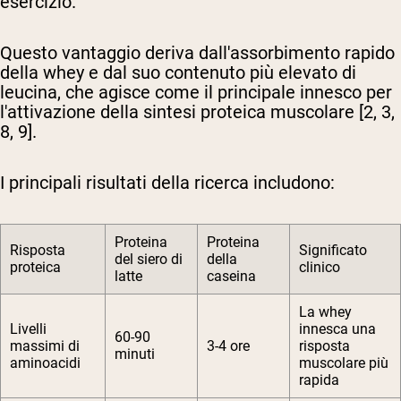
esercizio.
Questo vantaggio deriva dall'assorbimento rapido
della whey e dal suo contenuto più elevato di
leucina, che agisce come il principale innesco per
l'attivazione della sintesi proteica muscolare [2, 3,
8, 9].
I principali risultati della ricerca includono:
Proteina
Proteina
Risposta
Significato
del siero di
della
proteica
clinico
latte
caseina
La whey
Livelli
innesca una
60-90
massimi di
3-4 ore
risposta
minuti
aminoacidi
muscolare più
rapida