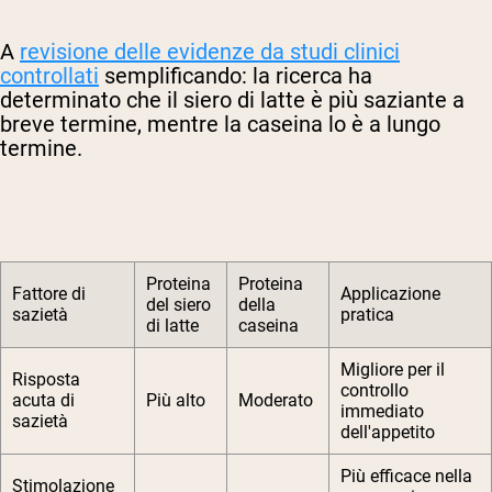
A
revisione delle evidenze da studi clinici
controllati
semplificando: la ricerca ha
determinato che il siero di latte è più saziante a
breve termine, mentre la caseina lo è a lungo
termine.
Proteina
Proteina
Fattore di
Applicazione
del siero
della
sazietà
pratica
di latte
caseina
Migliore per il
Risposta
controllo
acuta di
Più alto
Moderato
immediato
sazietà
dell'appetito
Più efficace nella
Stimolazione