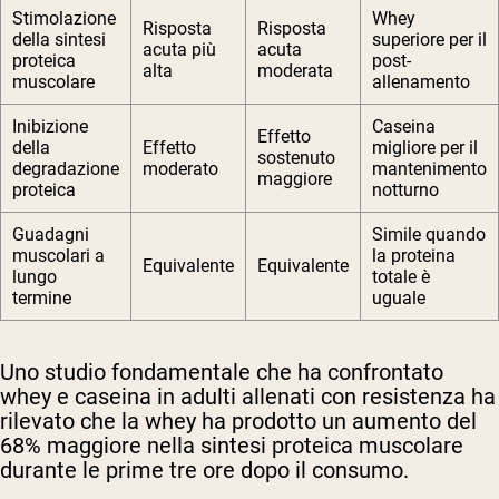
Stimolazione
Whey
Risposta
Risposta
della sintesi
superiore per il
acuta più
acuta
proteica
post-
alta
moderata
muscolare
allenamento
Inibizione
Caseina
Effetto
della
Effetto
migliore per il
sostenuto
degradazione
moderato
mantenimento
maggiore
proteica
notturno
Guadagni
Simile quando
muscolari a
la proteina
Equivalente
Equivalente
lungo
totale è
termine
uguale
Uno studio fondamentale che ha confrontato
whey e caseina in adulti allenati con resistenza ha
rilevato che la whey ha prodotto un aumento del
68% maggiore nella sintesi proteica muscolare
durante le prime tre ore dopo il consumo.