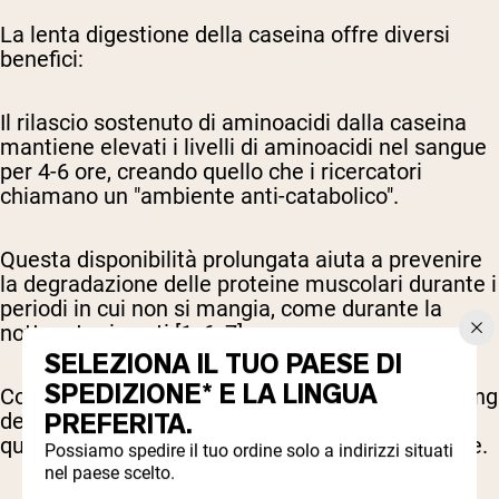
La lenta digestione della caseina offre diversi
benefici:
Il rilascio sostenuto di aminoacidi dalla caseina
mantiene elevati i livelli di aminoacidi nel sangue
per 4-6 ore, creando quello che i ricercatori
chiamano un "ambiente anti-catabolico".
Questa disponibilità prolungata aiuta a prevenire
la degradazione delle proteine muscolari durante i
periodi in cui non si mangia, come durante la
notte o tra i pasti [1, 6, 7].
SELEZIONA IL TUO PAESE DI
SPEDIZIONE* E LA LINGUA
Cosa significa questo per la tua strategia di timing
PREFERITA.
delle proteine?
La scelta ottimale dipende da
quando consumi la proteina e cosa vuoi ottenere.
Possiamo spedire il tuo ordine solo a indirizzi situati
nel paese scelto.