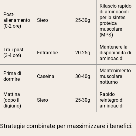
Rilascio rapido
di aminoacidi
Post-
per la sintesi
allenamento
Siero
25-30g
proteica
(0-2 ore)
muscolare
(MPS)
Mantenere la
Tra i pasti
Entrambe
20-25g
disponibilità di
(3-4 ore)
aminoacidi
Mantenimento
Prima di
Caseina
30-40g
muscolare
dormire
notturno
Mattina
Rapido
(dopo il
Siero
25-30g
reintegro di
digiuno)
aminoacidi
Strategie combinate per massimizzare i benefici: