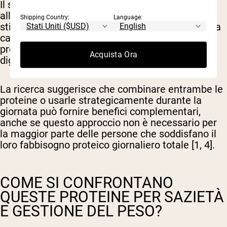
Il siero di latte eccelle per il recupero post-
allenamento quando è necessaria una rapida
Shipping Country:
Language:
stimolazione della sintesi proteica muscolare. La
caseina funziona meglio per un supporto
prolungato di aminoacidi durante periodi di
Acquista Ora
digiuno più lunghi.
La ricerca suggerisce che combinare entrambe le
proteine o usarle strategicamente durante la
giornata può fornire benefici complementari,
anche se questo approccio non è necessario per
la maggior parte delle persone che soddisfano il
loro fabbisogno proteico giornaliero totale [1, 4].
COME SI CONFRONTANO
QUESTE PROTEINE PER SAZIETÀ
E GESTIONE DEL PESO?