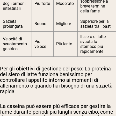
soppressione a
degli ormoni
Più forte
Moderato
breve termine
intestinali
della fame
Sazietà
Superiore per la
Buono
Migliore
prolungata
sazietà tra i pasti
Il siero di latte
Velocità di
Più
svuota lo
svuotamento
Più lento
veloce
stomaco più
gastrico
rapidamente
Per gli obiettivi di gestione del peso:
La proteina
del siero di latte funziona benissimo per
controllare l'appetito intorno ai momenti di
allenamento o quando hai bisogno di una sazietà
rapida.
La caseina può essere più efficace per gestire la
fame durante periodi più lunghi senza cibo, come