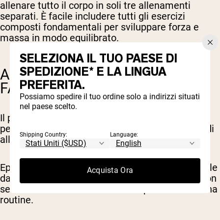
allenare tutto il corpo in soli tre allenamenti
separati. È facile includere tutti gli esercizi
composti fondamentali per sviluppare forza e
massa in modo equilibrato.
SELEZIONA IL TUO PAESE DI
SPEDIZIONE* E LA LINGUA
APPROCCIO STRUTTURATO
PREFERITA.
FACILE DA SEGUIRE
Possiamo spedire il tuo ordine solo a indirizzi situati
nel paese scelto.
Il push-pull ti dà un po' di struttura, che molte
persone necessitano per costruire un'abitudine di
Shipping Country:
Language:
allenamento di successo e a lungo termine.
Eppure non è così strutturato da diventare difficile
Acquista Ora
da seguire; è facile sapere in che giorno sei, e non
serve una laurea in data science per costruire una
routine.