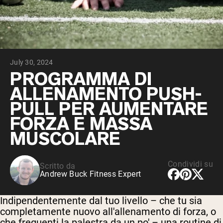
Peptidi di collagene
Whey al cioccolato da latte di mucche
alimentate a erba
Whey di erba alimentata alla vaniglia
Siero di latte da bovini alimentati a erba
Shop All Protein Powders
July 30, 2024
VEGAN PROTEIN
PROGRAMMA DI
Best Seller
ALLENAMENTO PUSH-
Proteina di piselli
PULL PER AUMENTARE
FORZA E MASSA
MUSCOLARE
Shop All Vegan Protein
Condividi su
Scritto da
Andrew Buck Fitness Expert
Indipendentemente dal tuo livello – che tu sia
completamente nuovo all'allenamento di forza, o
che frequenti la palestra da un po' – una routine di