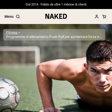
Dal 2014 · Fidato da oltre 1 milione di clienti
Menu
Fitness
Programma di allenamento Push-Pull per aumentare forza e massa muscolare
Termini di ricerca popolari
”Protein Powder“
”Overnight Oats“
”Vegan protein“
”Collagen“
”Micellar Casein“
PROTEIN POWDERS
Best Seller
Proteina di piselli
Proteine del Siero di Latte da
Allevamento al Pascolo