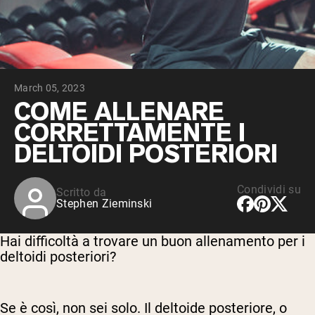
Peptidi di collagene
Whey al cioccolato da latte di mucche
alimentate a erba
Whey di erba alimentata alla vaniglia
Siero di latte da bovini alimentati a erba
Shop All Protein Powders
March 05, 2023
VEGAN PROTEIN
COME ALLENARE
Best Seller
CORRETTAMENTE I
Proteina di piselli
DELTOIDI POSTERIORI
Condividi su
Scritto da
Stephen Zieminski
Shop All Vegan Protein
Hai difficoltà a trovare un buon allenamento per i
deltoidi posteriori?
Se è così, non sei solo. Il deltoide posteriore, o