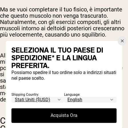
Ma se vuoi completare il tuo fisico, è importante
che questo muscolo non venga trascurato.
Naturalmente, con gli esercizi composti, gli altri
muscoli intorno ai deltoidi posteriori cresceranno
più velocemente, causando uno squilibrio.
SELEZIONA IL TUO PAESE DI
Allenare i deltoidi posteriori può anche aiutare a
SPEDIZIONE* E LA LINGUA
migliorare la postura e la mobilità. Deltoidi
PREFERITA.
posteriori più forti aiutano a evitare che le spalle
Possiamo spedire il tuo ordine solo a indirizzi situati
si arrotondino in avanti, creando una postura più
nel paese scelto.
sana (e più attraente). Aiutano anche a
stabilizzare le spalle e a fornire una migliore
mobilità e ampiezza di movimento
Shipping Country:
Language:
dell’articolazione.
Acquista Ora
COME ALLENARE