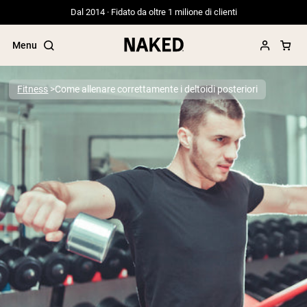
Dal 2014 · Fidato da oltre 1 milione di clienti
Menu
Fitness
Come allenare correttamente i deltoidi posteriori
Termini di ricerca popolari
”Protein Powder“
”Overnight Oats“
”Vegan protein“
”Collagen“
”Micellar Casein“
PROTEIN POWDERS
Best Seller
Proteina di piselli
Proteine del Siero di Latte da
Allevamento al Pascolo