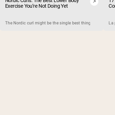
Nordic Curls: The Best Lower Body
17 
Exercise You’re Not Doing Yet
Cor
The Nordic curl might be the single best thing you can do f
La 